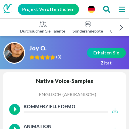
Projekt Veröffentlichen
Durchsuchen Sie Talente
Sonderangebote
Unterneh
Joy O.
Erhalten Sie
(
3
)
Zitat
Native Voice-Samples
ENGLISCH (AFRIKANISCH)
KOMMERZIELLE DEMO
ANIMATION