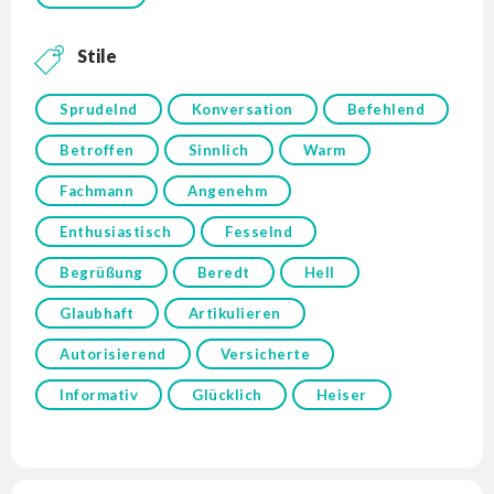
Stile
Sprudelnd
Konversation
Befehlend
Betroffen
Sinnlich
Warm
Fachmann
Angenehm
Enthusiastisch
Fesselnd
Begrüßung
Beredt
Hell
Glaubhaft
Artikulieren
Autorisierend
Versicherte
Informativ
Glücklich
Heiser