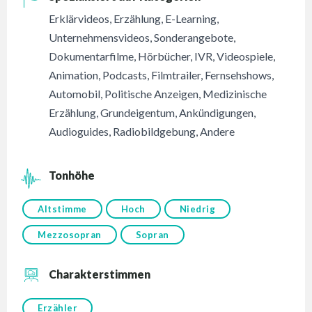
Erklärvideos
,
Erzählung
,
E-Learning
,
Unternehmensvideos
,
Sonderangebote
,
Dokumentarfilme
,
Hörbücher
,
IVR
,
Videospiele
,
Animation
,
Podcasts
,
Filmtrailer
,
Fernsehshows
,
Automobil
,
Politische Anzeigen
,
Medizinische
Erzählung
,
Grundeigentum
,
Ankündigungen
,
Audioguides
,
Radiobildgebung
,
Andere
Tonhöhe
Altstimme
Hoch
Niedrig
Mezzosopran
Sopran
Charakterstimmen
Erzähler