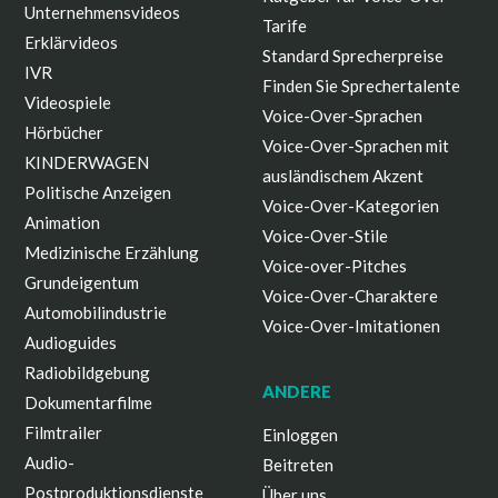
Unternehmensvideos
Tarife
Erklärvideos
Standard Sprecherpreise
IVR
Finden Sie Sprechertalente
Videospiele
Voice-Over-Sprachen
Hörbücher
Voice-Over-Sprachen mit
KINDERWAGEN
ausländischem Akzent
Politische Anzeigen
Voice-Over-Kategorien
Animation
Voice-Over-Stile
Medizinische Erzählung
Voice-over-Pitches
Grundeigentum
Voice-Over-Charaktere
Automobilindustrie
Voice-Over-Imitationen
Audioguides
Radiobildgebung
ANDERE
Dokumentarfilme
Filmtrailer
Einloggen
Audio-
Beitreten
Postproduktionsdienste
Über uns