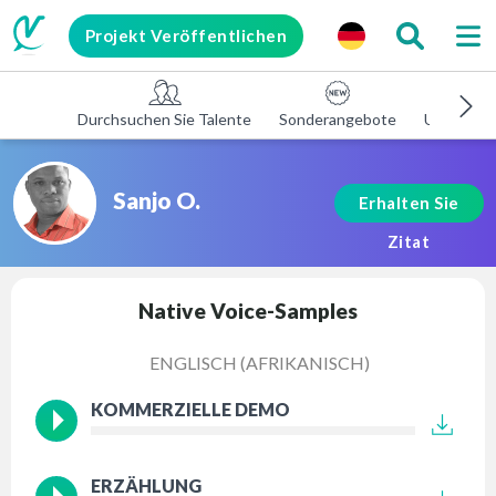
Projekt Veröffentlichen
Durchsuchen Sie Talente
Sonderangebote
Unterneh
Sanjo O.
Erhalten Sie
Zitat
Native Voice-Samples
ENGLISCH (AFRIKANISCH)
KOMMERZIELLE DEMO
ERZÄHLUNG