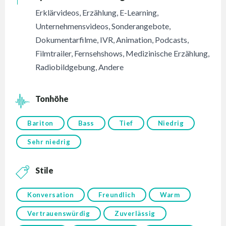
Erklärvideos
,
Erzählung
,
E-Learning
,
Unternehmensvideos
,
Sonderangebote
,
Dokumentarfilme
,
IVR
,
Animation
,
Podcasts
,
Filmtrailer
,
Fernsehshows
,
Medizinische Erzählung
,
Radiobildgebung
,
Andere
Tonhöhe
Bariton
Bass
Tief
Niedrig
Sehr niedrig
Stile
Konversation
Freundlich
Warm
Vertrauenswürdig
Zuverlässig