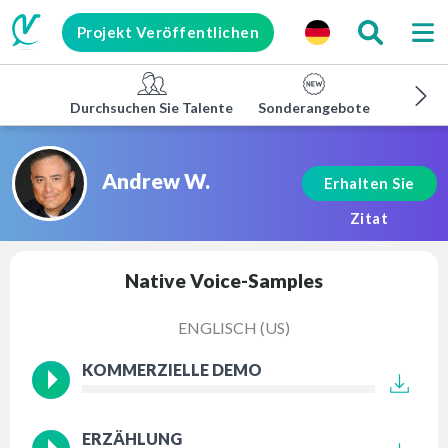
Projekt Veröffentlichen
Durchsuchen Sie Talente
Sonderangebote
Untern
Andrew W.
Erhalten Sie
Zitat
Native Voice-Samples
ENGLISCH (US)
KOMMERZIELLE DEMO
ERZÄHLUNG