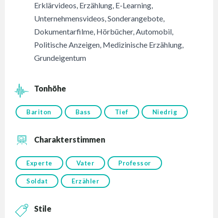
Erklärvideos
,
Erzählung
,
E-Learning
,
Unternehmensvideos
,
Sonderangebote
,
Dokumentarfilme
,
Hörbücher
,
Automobil
,
Politische Anzeigen
,
Medizinische Erzählung
,
Grundeigentum
Tonhöhe
Bariton
Bass
Tief
Niedrig
Charakterstimmen
Experte
Vater
Professor
Soldat
Erzähler
Stile