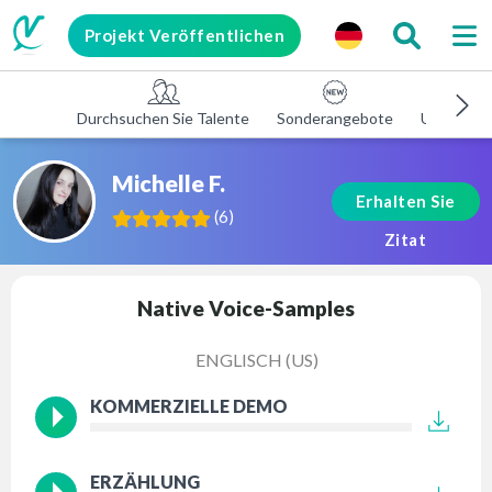
Projekt Veröffentlichen
Durchsuchen Sie Talente
Sonderangebote
Unterneh
Michelle F.
Erhalten Sie
(
6
)
Zitat
Native Voice-Samples
ENGLISCH (US)
KOMMERZIELLE DEMO
ERZÄHLUNG