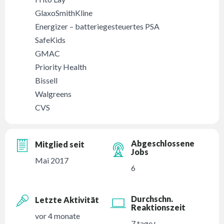
GlaxoSmithKline
Energizer – batteriegesteuertes PSA
SafeKids
GMAC
Priority Health
Bissell
Walgreens
CVS
Abgeschlossene
Mitglied seit
Jobs
Mai 2017
6
Durchschn.
Letzte Aktivität
Reaktionszeit
vor 4 monate
7 tage+