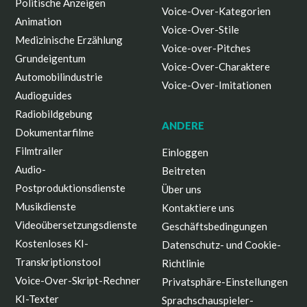
Politische Anzeigen
Voice-Over-Kategorien
Animation
Voice-Over-Stile
Medizinische Erzählung
Voice-over-Pitches
Grundeigentum
Voice-Over-Charaktere
Automobilindustrie
Voice-Over-Imitationen
Audioguides
Radiobildgebung
ANDERE
Dokumentarfilme
Filmtrailer
Einloggen
Audio-
Beitreten
Postproduktionsdienste
Über uns
Musikdienste
Kontaktiere uns
Videoübersetzungsdienste
Geschäftsbedingungen
Kostenloses KI-
Datenschutz- und Cookie-
Transkriptionstool
Richtlinie
Voice-Over-Skript-Rechner
Privatsphäre-Einstellungen
KI-Texter
Sprachschauspieler-