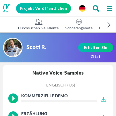
Projekt Veröffentlichen
Durchsuchen Sie Talente
Sonderangebote
Unterneh
Scott R.
Erhalten Sie
Zitat
Native Voice-Samples
ENGLISCH (US)
KOMMERZIELLE DEMO
ERZÄHLUNG