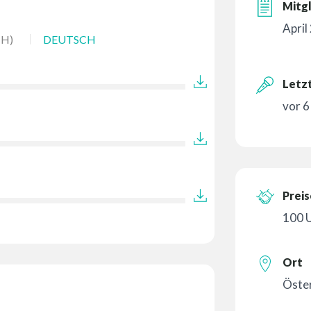
Mitgl
April
H)
DEUTSCH
Letzt
vor 
Preis
100 
Ort
Öster