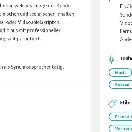
nachdem, welches Image der Kunde
Erzä
izinischen und technischen Inhalten
Sond
s- oder Videospielskripten.
Video
dio aus mit professioneller
Fern
ngszeit garantiert.
Ande
Tonh
ch als Synchronsprecher tätig.
Hoch
Sopran
Stile
Freundl
Vertrau