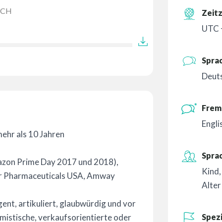
SCH
Zeit
UTC +
Spra
Deuts
Frem
Engli
mehr als 10 Jahren
Spra
zon Prime Day 2017 und 2018),
Kind
izer Pharmaceuticals USA, Amway
Alter
gent, artikuliert, glaubwürdig und vor
Spezi
timistische, verkaufsorientierte oder