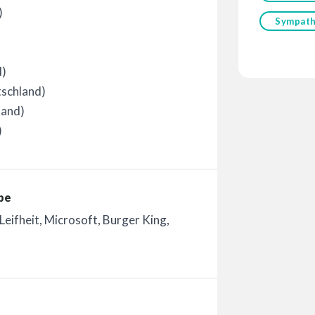
)
Sympath
d)
tschland)
land)
)
be
eifheit, Microsoft, Burger King,