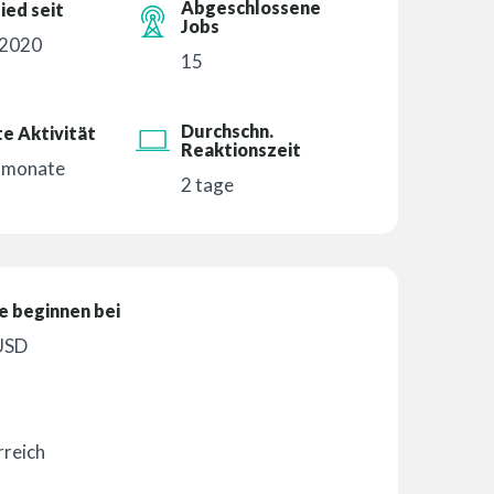
Abgeschlossene
ied seit
Jobs
 2020
15
Durchschn.
e Aktivität
Reaktionszeit
6 monate
2 tage
e beginnen bei
USD
reich