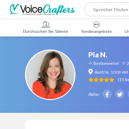
Durchsuchen Sie Talente
Sonderangebote
U
Pia N.
Bestbewertet
2
Austria
10:09 AM
(
15
b
Aktie: