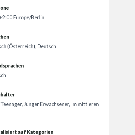
zone
2:00 Europe/Berlin
chen
ch (Österreich)
,
Deutsch
dsprachen
sch
chalter
,
Teenager
,
Junger Erwachsener
,
Im mittleren
alisiert auf Kategorien