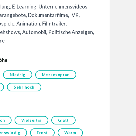
hlung
,
E-Learning
,
Unternehmensvideos
,
erangebote
,
Dokumentarfilme
,
IVR
,
spiele
,
Animation
,
Filmtrailer
,
sehshows
,
Automobil
,
Politische Anzeigen
,
re
öhe
Niedrig
Mezzosopran
Sehr hoch
ich
Vielseitig
Glatt
enswürdig
Ernst
Warm