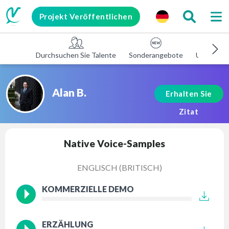
Projekt Veröffentlichen
Durchsuchen Sie Talente
Sonderangebote
Unterneh
Alan B.
Erhalten Sie
Zitat
Native Voice-Samples
ENGLISCH (BRITISCH)
KOMMERZIELLE DEMO
ERZÄHLUNG