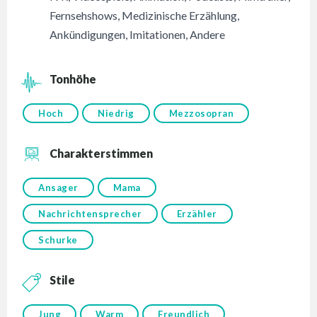
Fernsehshows
,
Medizinische Erzählung
,
Ankündigungen
,
Imitationen
,
Andere
Tonhöhe
Hoch
Niedrig
Mezzosopran
Charakterstimmen
Ansager
Mama
Nachrichtensprecher
Erzähler
Schurke
Stile
Jung
Warm
Freundlich