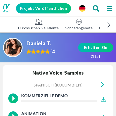
Projekt Veröffentlichen
Durchsuchen Sie Talente
Sonderangebote
Unterneh
Daniela T.
Erhalten Sie
(
2
)
Zitat
Native Voice-Samples
SPANISCH (KOLUMBIEN)
SPANI
KOMMERZIELLE DEMO
ANIMATION