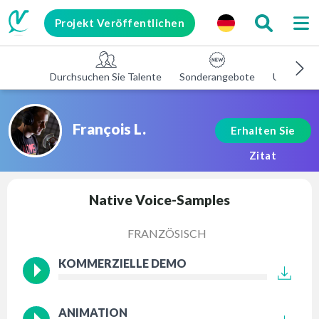
Projekt Veröffentlichen
Durchsuchen Sie Talente
Sonderangebote
Unterneh
François L.
Erhalten Sie
Zitat
Native Voice-Samples
FRANZÖSISCH
KOMMERZIELLE DEMO
ANIMATION