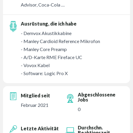
Advisor, Coca-Cola …
Ausrüstung, die ich habe
- Demvox Akustikkabine
- Manley Cardioid Reference Mikrofon
- Manley Core Preamp
- A/D-Karte RME Fireface UC
- Vovox Kabel
- Software: Logic Pro X
Abgeschlossene
Mitglied seit
Jobs
Februar 2021
0
Durchschn.
Letzte Aktivität
Reaktionszeit