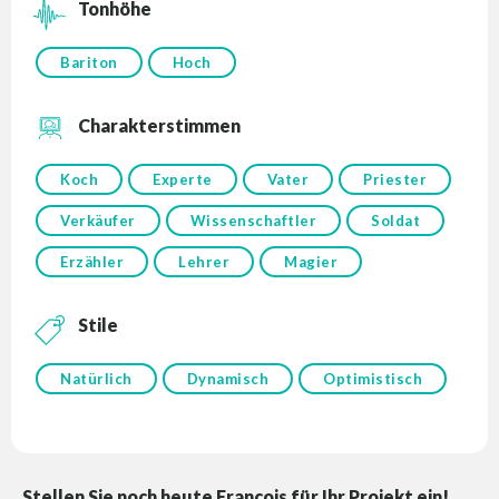
Tonhöhe
Bariton
Hoch
Charakterstimmen
Koch
Experte
Vater
Priester
Verkäufer
Wissenschaftler
Soldat
Erzähler
Lehrer
Magier
Stile
Natürlich
Dynamisch
Optimistisch
Stellen Sie noch heute François für Ihr Projekt ein!