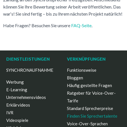
können Sie Ihre Bewertung seiner Arbeit veröffentlichen. Das
war‘s! Sie sind fertig – bis zu Ihrem nächsten Projekt natürlich!
Habe Fragen? Besuchen Sie unsere
FAQ-Seite
.
DIENSTLEISTUNGEN
VERKNÜPFUNGEN
SYNCHRONAUFNAHME
Funktionsweise
Bloggen
Werbung
Häufig gestellte Fragen
E-Learning
Ratgeber für Voice-Over-
Unternehmensvideos
Tarife
Erklärvideos
Standard Sprecherpreise
IVR
Finden Sie Sprechertalente
Videospiele
Voice-Over-Sprachen