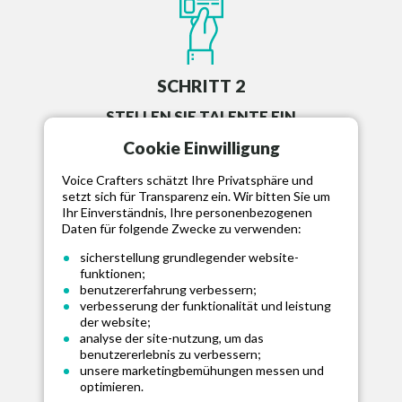
SCHRITT 2
STELLEN SIE TALENTE EIN
Stellen Sie Ihr ausgewähltes Talent ein,
Cookie Einwilligung
finanzieren Sie Projekte und kommunizieren
Voice Crafters schätzt Ihre Privatsphäre und
Sie über unser Message Board.
setzt sich für Transparenz ein. Wir bitten Sie um
Ihr Einverständnis, Ihre personenbezogenen
Daten für folgende Zwecke zu verwenden:
sicherstellung grundlegender website-
funktionen;
benutzererfahrung verbessern;
SCHRITT 3
verbesserung der funktionalität und leistung
der website;
MITTEL FREIGEBEN
analyse der site-nutzung, um das
benutzererlebnis zu verbessern;
Genehmigen Sie die Aufnahme und geben Sie
unsere marketingbemühungen messen und
die Mittel für das Talent frei, wenn Sie
optimieren.