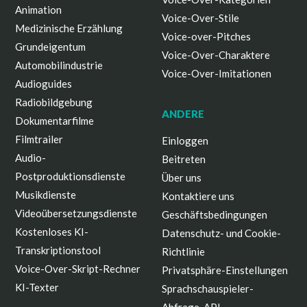
Animation
Voice-Over-Stile
Medizinische Erzählung
Voice-over-Pitches
Grundeigentum
Voice-Over-Charaktere
Automobilindustrie
Voice-Over-Imitationen
Audioguides
Radiobildgebung
ANDERE
Dokumentarfilme
Filmtrailer
Einloggen
Audio-
Beitreten
Postproduktionsdienste
Über uns
Musikdienste
Kontaktiere uns
Videoübersetzungsdienste
Geschäftsbedingungen
Kostenloses KI-
Datenschutz- und Cookie-
Transkriptionstool
Richtlinie
Voice-Over-Skript-Rechner
Privatsphäre-Einstellungen
KI-Texter
Sprachschauspieler-