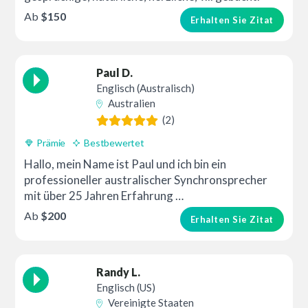
Ab
$150
Erhalten Sie Zitat
Paul D.
Englisch (Australisch)
Australien
(2)
Prämie
Bestbewertet
Hallo, mein Name ist Paul und ich bin ein
professioneller australischer Synchronsprecher
mit über 25 Jahren Erfahrung …
Ab
$200
Erhalten Sie Zitat
Randy L.
Englisch (US)
Vereinigte Staaten