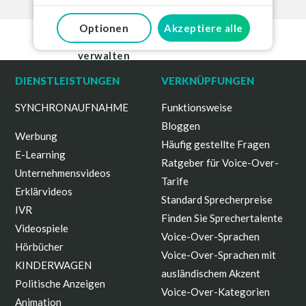
Wir können durch die Verwendung von Cookies
und ähnlichen Technologien Informationen auf
Ihrem Gerät speichern und/oder darauf zugreifen.
Optionen
Akzeptiere alle
Ihre Daten können verarbeitet werden
durch
12Anzahl vertrauenswürdiger Partner
für
verwalten
die oben genannten Zwecke. Sie können Ihre
Präferenzen jederzeit verwalten. Weitere
DIENSTLEISTUNGEN
VERKNÜPFUNGEN
Informationen zur Verwendung Ihrer Daten
finden Sie in unserer
Datenschutz- und Cookie-
SYNCHRONAUFNAHME
Funktionsweise
Richtlinie
.
Bloggen
Indem Sie auf „Alle akzeptieren“ klicken, stimmen
Werbung
Häufig gestellte Fragen
Sie der Verwendung ALLER Cookies zu. Indem Sie
E-Learning
auf „Optionen verwalten“ klicken, können Sie Ihre
Ratgeber für Voice-Over-
Präferenzen auswählen.
Unternehmensvideos
Tarife
Erklärvideos
Standard Sprecherpreise
IVR
Finden Sie Sprechertalente
Videospiele
Voice-Over-Sprachen
Hörbücher
Voice-Over-Sprachen mit
KINDERWAGEN
ausländischem Akzent
Politische Anzeigen
Voice-Over-Kategorien
Animation