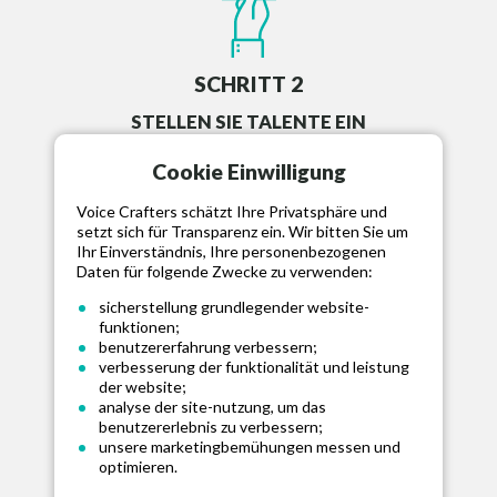
SCHRITT 2
STELLEN SIE TALENTE EIN
Stellen Sie Ihr ausgewähltes Talent ein,
Cookie Einwilligung
finanzieren Sie Projekte und kommunizieren
Voice Crafters schätzt Ihre Privatsphäre und
Sie über unser Message Board.
setzt sich für Transparenz ein. Wir bitten Sie um
Ihr Einverständnis, Ihre personenbezogenen
Daten für folgende Zwecke zu verwenden:
sicherstellung grundlegender website-
funktionen;
benutzererfahrung verbessern;
SCHRITT 3
verbesserung der funktionalität und leistung
der website;
MITTEL FREIGEBEN
analyse der site-nutzung, um das
Genehmigen Sie die Aufnahme und geben Sie
benutzererlebnis zu verbessern;
unsere marketingbemühungen messen und
die Mittel für das Talent frei, wenn Sie
optimieren.
zufrieden sind.