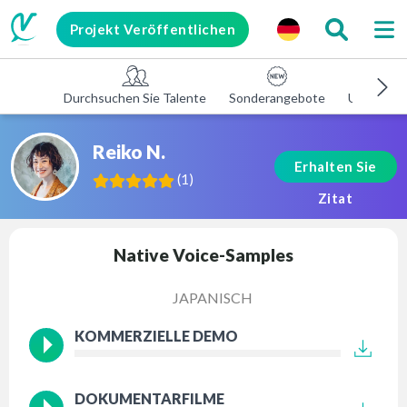
Projekt Veröffentlichen
Durchsuchen Sie Talente
Sonderangebote
Unterneh
Reiko N.
Erhalten Sie
(
1
)
Zitat
Native Voice-Samples
JAPANISCH
KOMMERZIELLE DEMO
DOKUMENTARFILME