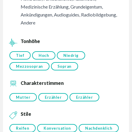
Medizinische Erzählung
,
Grundeigentum
,
Ankündigungen
,
Audioguides
,
Radiobildgebung
,
Andere
Tonhöhe
Tief
Hoch
Niedrig
Mezzosopran
Sopran
Charakterstimmen
Mutter
Erzähler
Erzähler
Stile
Reifen
Konversation
Nachdenklich