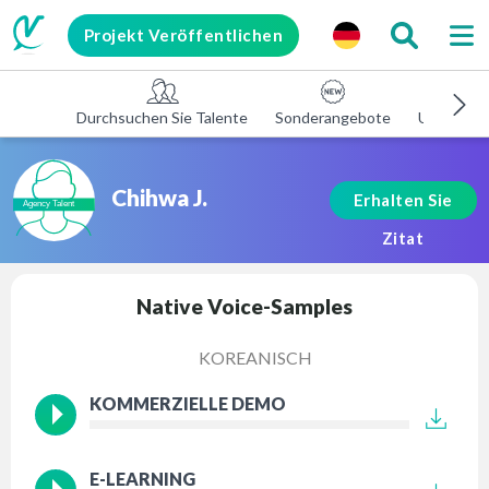
Projekt Veröffentlichen
Durchsuchen Sie Talente
Sonderangebote
Unterneh
Chihwa J.
Erhalten Sie
Zitat
Native Voice-Samples
KOREANISCH
KOMMERZIELLE DEMO
E-LEARNING