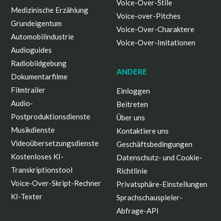
Voice-Over-Stile
Medizinische Erzählung
Voice-over-Pitches
Grundeigentum
Voice-Over-Charaktere
Automobilindustrie
Voice-Over-Imitationen
Audioguides
Radiobildgebung
ANDERE
Dokumentarfilme
Filmtrailer
Einloggen
Audio-
Beitreten
Postproduktionsdienste
Über uns
Musikdienste
Kontaktiere uns
Videoübersetzungsdienste
Geschäftsbedingungen
Kostenloses KI-
Datenschutz- und Cookie-
Transkriptionstool
Richtlinie
Voice-Over-Skript-Rechner
Privatsphäre-Einstellungen
KI-Texter
Sprachschauspieler-
Abfrage-API