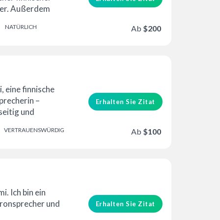
er. Außerdem
NATÜRLICH
Ab
$200
nternationalem E
erung
i, eine finnische
precherin –
Erhalten Sie Zitat
seitig und
Ich biete schnelle ...
VERTRAUENSWÜRDIG
Ab
$100
erung
i. Ich bin ein
hronsprecher und
Erhalten Sie Zitat