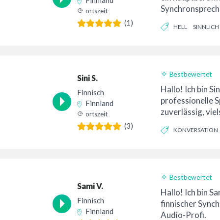
Finnland
Synchronsprech
ortszeit
nehme ich in
(1)
HELL
SINNLICH
euroneutralem/i
auf …
Bestbewertet
Sini S.
24-Stunden-Lief
Hallo! Ich bin Sin
Finnisch
professionelle S
Finnland
zuverlässig, viel
ortszeit
detailorientiert. 
(3)
KONVERSATION
ENERGIEGELADEN
Bestbewertet
Sami V.
24-Stunden-Lief
Hallo! Ich bin Sam
Finnisch
finnischer Sync
Finnland
Audio-Profi.