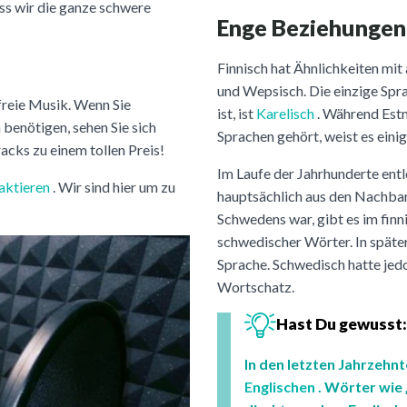
ss wir die ganze schwere
Enge Beziehungen
Finnisch hat Ähnlichkeiten mit
und Wepsisch. Die einzige Sprac
freie Musik. Wenn Sie
ist, ist
Karelisch
. Während Estn
 benötigen, sehen Sie sich
Sprachen gehört, weist es einig
racks zu einem tollen Preis!
Im Laufe der Jahrhunderte ent
aktieren
. Wir sind hier um zu
hauptsächlich aus den Nachbarg
Schwedens war, gibt es im fin
schwedischer Wörter. In späte
Sprache. Schwedisch hatte jedo
Wortschatz.
Hast Du gewusst:
In den letzten Jahrzehn
Englischen
. Wörter wie 