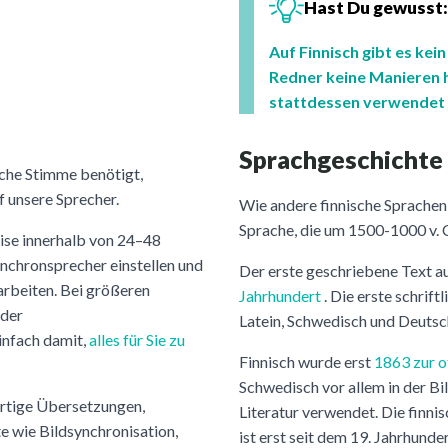
Hast Du gewusst:
Auf Finnisch gibt es kein
Redner keine Manieren h
stattdessen verwendet
Sprachgeschichte
sche Stimme benötigt,
f unsere Sprecher.
Wie andere finnische Sprachen 
Sprache, die um 1500-1000 v. C
ise innerhalb von 24–48
ynchronsprecher einstellen und
Der erste geschriebene Text a
arbeiten. Bei größeren
Jahrhundert
. Die erste schrift
oder
Latein, Schwedisch und Deutsch
infach damit,
alles für Sie zu
Finnisch wurde erst
1863 zur of
Schwedisch vor allem in der Bi
rtige Übersetzungen,
Literatur verwendet. Die finnis
 wie Bildsynchronisation,
ist erst seit dem 19. Jahrhunder