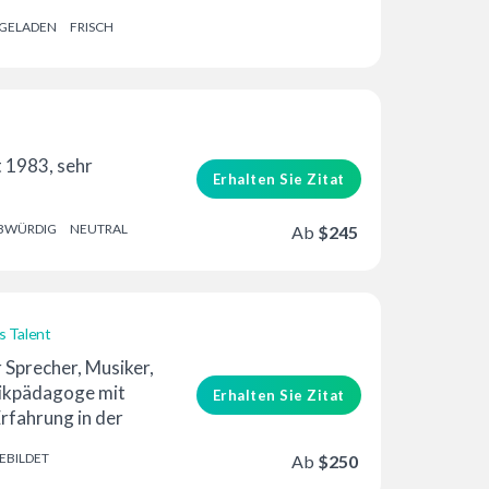
GELADEN
FRISCH
t 1983, sehr
Erhalten Sie Zitat
BWÜRDIG
NEUTRAL
Ab
$245
 Talent
r Sprecher, Musiker,
ikpädagoge mit
Erhalten Sie Zitat
rfahrung in der
EBILDET
Ab
$250