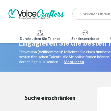
Durchsuchen Sie Talente
Sonderangebote
Engagieren Sie die besten
Tervetuloa (Willkommen)! Möchten Sie einen finnischen
besten finnischen Talente, die Sie online finden können!
Vorschläge zuzusenden ...
Mehr lesen
Suche einschränken