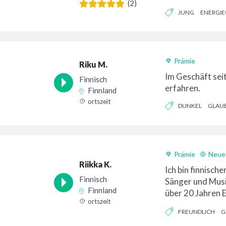
(2)
JUNG
ENERGIE
Prämie
Riku M.
Im Geschäft sei
Finnisch
erfahren.
Finnland
ortszeit
DUNKEL
GLAU
Prämie
Neues
Riikka K.
Ich bin finnische
Finnisch
Sänger und Mus
Finnland
über 20 Jahren E
ortszeit
Unterha...
FREUNDLICH
G