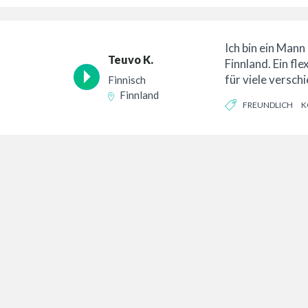
KONVERSATION
Ich bin ein Mann
Teuvo K.
Finnland. Ein fl
für viele versch
Finnisch
erfahrener und z
Finnland
FREUNDLICH
K