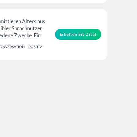
 mittleren Alters aus
exibler Sprachnutzer
Erhalten Sie Zitat
iedene Zwecke. Ein
uverlässiger...
ONVERSATION
POSITIV