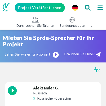
Projekt Veröffentlichen
Durchsuchen Sie Talente
Sonderangebote
Unterneh
Mieten Sie Sprde-Sprecher für Ihr
Projekt
Brauchen Sie Hilfe?
Sehen Sie, wie es funktioniert!
Aleksander G.
Russisch
Russische Föderation