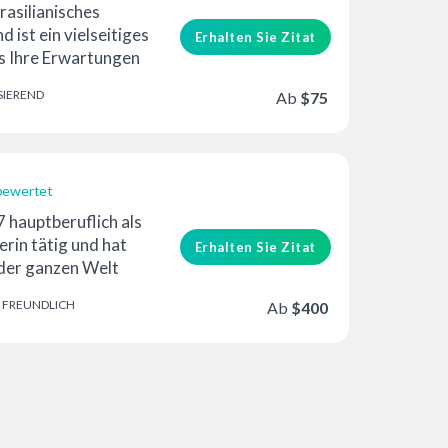
rasilianisches
 ist ein vielseitiges
Erhalten Sie Zitat
s Ihre Erwartungen
ertreffen kann ...
SIEREND
Ab
$75
bewertet
erung
7 hauptberuflich als
rin tätig und hat
Erhalten Sie Zitat
der ganzen Welt
nter auch Dell …
FREUNDLICH
Ab
$400