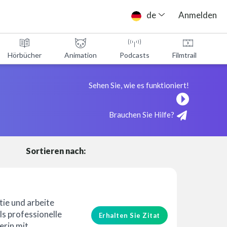
de
Anmelden
Hörbücher
Animation
Podcasts
Filmtrailer
Sehen Sie, wie es funktioniert!
Brauchen Sie Hilfe?
Sortieren nach:
erung
tie und arbeite
ls professionelle
Erhalten Sie Zitat
rin mit