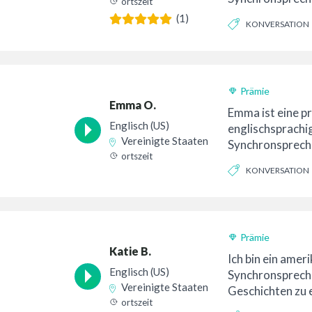
ortszeit
umfangreicher E
(1)
KONVERSATION
Bereichen Schaus
FREUNDLICH
Prämie
Emma O.
Emma ist eine pr
Englisch (US)
englischsprachi
Vereinigte Staaten
Synchronspreche
ortszeit
Vereinigten Staa
KONVERSATION
Mentoren und Ko
Prämie
Katie B.
Ich bin ein amer
Englisch (US)
Synchronspreche
Vereinigte Staaten
Geschichten zu e
ortszeit
Lebensinhalt. Ic