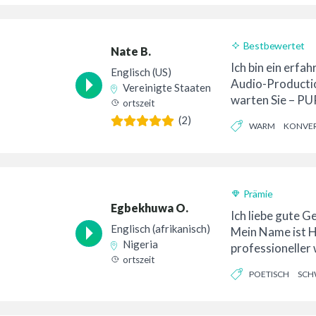
Bestbewertet
Nate B.
24-Stunden-Lief
Ich bin ein erfa
Englisch (US)
Audio-Productio
Vereinigte Staaten
warten Sie – P
ortszeit
über 25 Jahren E
(2)
WARM
KONVER
Prämie
Egbekhuwa O.
Ich liebe gute G
Englisch (afrikanisch)
Mein Name ist H
Nigeria
professioneller
ortszeit
Sprecher. Außerd
POETISCH
SCH