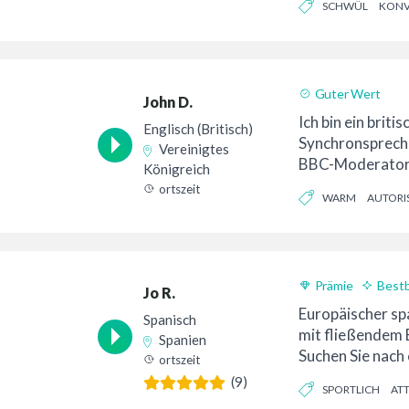
SCHWÜL
KONV
ganzes Leben la
habe...
ZUVERSICHTLICH
Guter Wert
John D.
Ich bin ein britis
Englisch (Britisch)
Synchronspreche
Vereinigtes
BBC-Moderator.
Königreich
Anzeigen, Prom
ortszeit
WARM
AUTORI
Unternehmensvi
Großbritannien a
Prämie
Best
Jo R.
24-Stunden-Lief
Europäischer sp
Spanisch
mit fließendem E
Spanien
Suchen Sie nach 
ortszeit
Voice-Over-Auf
(9)
SPORTLICH
AT