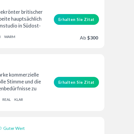
gekrönter britischer
beite hauptsächlich
Erhalten Sie Zitat
studio in Südost-
tersprache Es...
H
WARM
Ab
$300
G
tarke kommerzielle
lle Stimme und die
Erhalten Sie Zitat
enbedürfnisse zu
rsprechen...
REAL
KLAR
Guter Wert