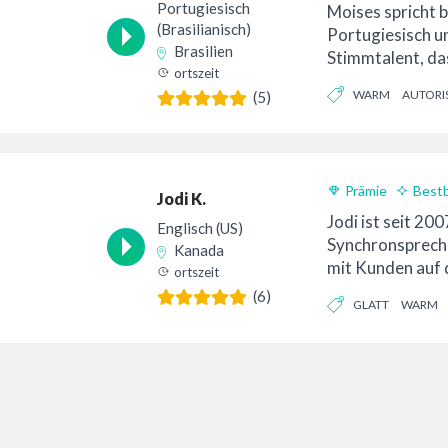
Portugiesisch
Moises spricht b
(Brasilianisch)
Portugiesisch und
Brasilien
Stimmtalent, da
ortszeit
für alle Arten üb
WARM
AUTORI
(5)
KONVERSATION
Prämie
Best
Jodi K.
24-Stunden-Lief
Jodi ist seit 200
Englisch (US)
Synchronspreche
Kanada
mit Kunden auf 
ortszeit
gearbeitet, daru
(6)
GLATT
WARM