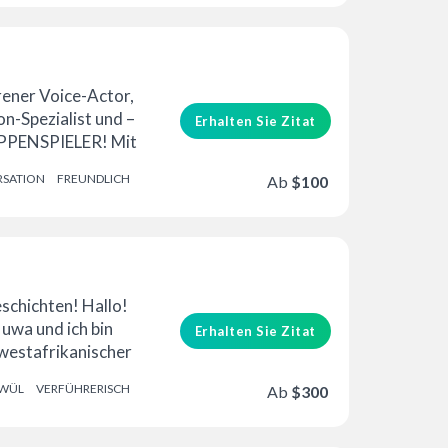
erung
hrener Voice-Actor,
n-Spezialist und –
Erhalten Sie Zitat
UPPENSPIELER! Mit
rfahrung...
SATION
FREUNDLICH
Ab
$100
eschichten! Hallo!
uwa und ich bin
Erhalten Sie Zitat
 westafrikanischer
em bin ich ...
WÜL
VERFÜHRERISCH
Ab
$300