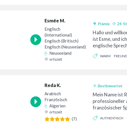
ZUVERSICHTLICH
Esmée M.
Prämie
24-St
Englisch
Hallo und will
(International)
ist Esme, und ich
Englisch (Britisch)
englische Sprec
Englisch (Neuseeland)
Neuseeland...
Neuseeland
WARM
FREUND
ortszeit
Reda K.
Bestbewertet
24-Stunden-Lief
Arabisch
Mein Name ist Re
Französisch
professioneller 
Algerien
französischer S
ortszeit
sendebereit, ohn
AUTHENTISCH
(7)