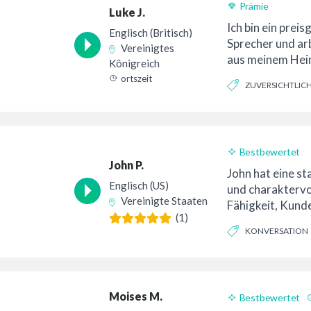
Prämie
Luke J.
Ich bin ein preis
Englisch (Britisch)
Sprecher und ar
Vereinigtes
aus meinem Heim
Königreich
Kent. Meine Mut
ortszeit
ZUVERSICHTLIC
VERTRAUENSWÜRDI
Bestbewertet
John P.
John hat eine s
Englisch (US)
und charaktervo
Vereinigte Staaten
Fähigkeit, Kund
(1)
reflektieren. Vo
KONVERSATION
Moises M.
Bestbewertet