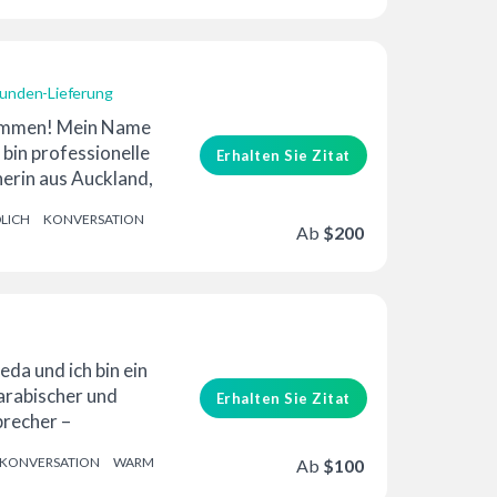
unden-Lieferung
kommen! Mein Name
 bin professionelle
Erhalten Sie Zitat
herin aus Auckland,
LICH
KONVERSATION
Ab
$200
erung
da und ich bin ein
arabischer und
Erhalten Sie Zitat
precher –
e Hin und Her. Na...
KONVERSATION
WARM
Ab
$100