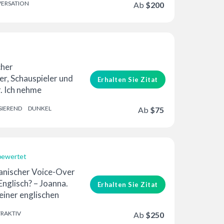
ERSATION
Ab
$200
ng Schauspieler und
cher
r, Schauspieler und
Erhalten Sie Zitat
 Ich nehme
os und
SIEREND
DUNKEL
Ab
$75
deos für
uf...
bewertet
erung
anischer Voice-Over
nglisch? – Joanna.
Erhalten Sie Zitat
einer englischen
nahme in …
TRAKTIV
Ab
$250