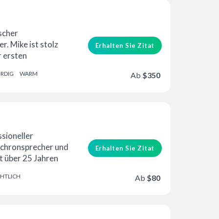
ischer
. Mike ist stolz
Erhalten Sie Zitat
r ersten
ein ...
RDIG
WARM
Ab
$350
ssioneller
ynchronsprecher und
Erhalten Sie Zitat
t über 25 Jahren
r Werbebranche.
HTLICH
Ab
$80