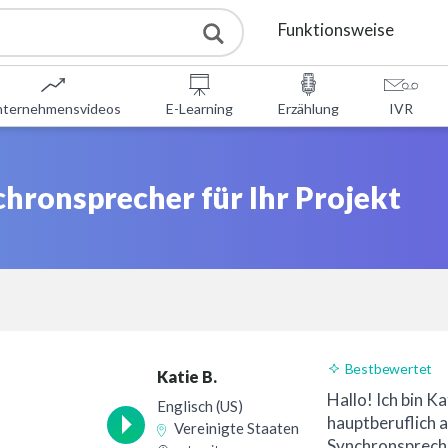
Funktionsweise
Dienstleistungen
nternehmensvideos
E-Learning
Erzählung
IVR
Kostenlose Tools
hronsprecher für Ihr Projekt
DAQ
Über uns
Kontakt
Bestbewertet
Katie B.
24-Stunden-Lief
Hallo! Ich bin Ka
Englisch (US)
hauptberuflich a
Vereinigte Staaten
Synchronspreche