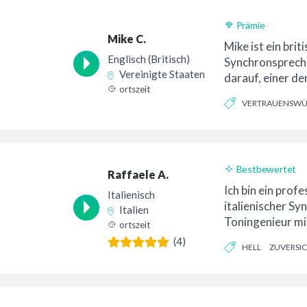
Prämie
Mike C.
Mike ist ein brit
Englisch (Britisch)
Synchronsprecher
Vereinigte Staaten
darauf, einer de
ortszeit
Einbürgerten zu s
VERTRAUENSWÜ
KONVERSATION
Bestbewertet
Raffaele A.
Ich bin ein profe
Italienisch
italienischer S
Italien
Toningenieur mi
ortszeit
Erfahrung in de
(4)
HELL
ZUVERSIC
KONVERSATION