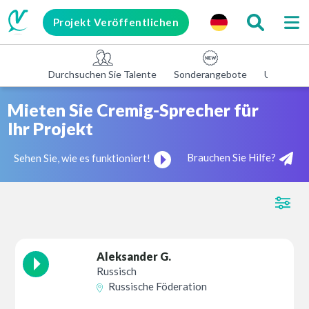
Projekt Veröffentlichen
Durchsuchen Sie Talente
Sonderangebote
Unterneh
Mieten Sie Cremig-Sprecher für
Ihr Projekt
Brauchen Sie Hilfe?
Sehen Sie, wie es funktioniert!
Aleksander G.
Russisch
Russische Föderation