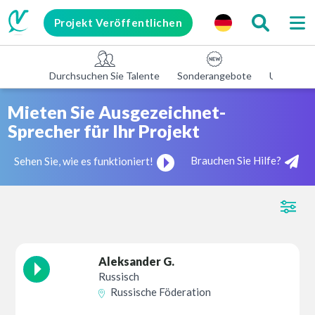
Projekt Veröffentlichen
Durchsuchen Sie Talente
Sonderangebote
Unterneh
Mieten Sie Ausgezeichnet-
Sprecher für Ihr Projekt
Brauchen Sie Hilfe?
Sehen Sie, wie es funktioniert!
Aleksander G.
Russisch
Russische Föderation