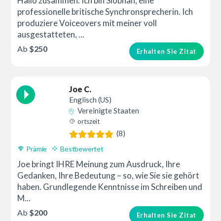
Hallo zusammen. Ich bin Siobhan, eine
professionelle britische Synchronsprecherin. Ich
produziere Voiceovers mit meiner voll
ausgestatteten, ...
Ab
$250
Erhalten Sie Zitat
Joe C.
Englisch (US)
Vereinigte Staaten
ortszeit
(8)
Prämie
Bestbewertet
Joe bringt IHRE Meinung zum Ausdruck, Ihre
Gedanken, Ihre Bedeutung – so, wie Sie sie gehört
haben. Grundlegende Kenntnisse im Schreiben und
M...
Ab
$200
Erhalten Sie Zitat