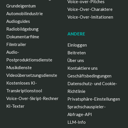
Voice-over-Pitches
Grundeigentum
Voice-Over-Charaktere
Automobilindustrie
Voice-Over-Imitationen
Audioguides
Radiobildgebung
ANDERE
Dokumentarfilme
Filmtrailer
Einloggen
Audio-
Beitreten
Postproduktionsdienste
Über uns
Musikdienste
Kontaktiere uns
Videoübersetzungsdienste
Geschäftsbedingungen
Kostenloses KI-
Datenschutz- und Cookie-
Transkriptionstool
Richtlinie
Voice-Over-Skript-Rechner
Privatsphäre-Einstellungen
KI-Texter
Sprachschauspieler-
Abfrage-API
LLM-Info