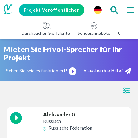
Projekt Veröffentlichen
Durchsuchen Sie Talente
Sonderangebote
Unterneh
Mieten Sie Frivol-Sprecher für Ihr
Projekt
Brauchen Sie Hilfe?
Sehen Sie, wie es funktioniert!
Aleksander G.
Russisch
Russische Föderation