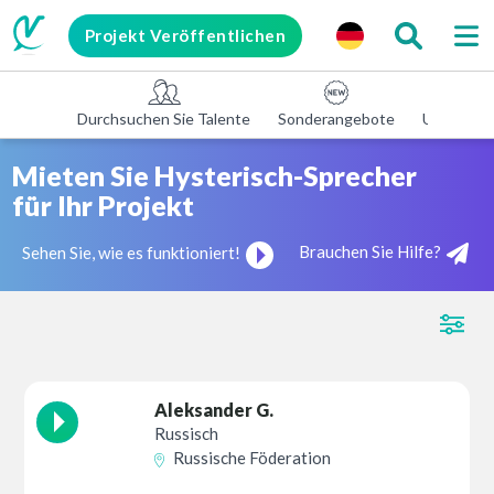
Projekt Veröffentlichen
Durchsuchen Sie Talente
Sonderangebote
Unterneh
Mieten Sie Hysterisch-Sprecher
für Ihr Projekt
Brauchen Sie Hilfe?
Sehen Sie, wie es funktioniert!
Aleksander G.
Russisch
Russische Föderation