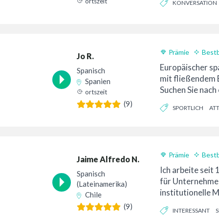
ortszeit
KONVERSATION
Geschichtenerzä
HOFFNUNGSVOLL
Prämie
Best
Jo R.
24-Stunden-Lief
Europäischer sp
Spanisch
mit fließendem E
Spanien
Suchen Sie nach 
ortszeit
Voice-Over-Auf
(9)
SPORTLICH
AT
ZUVERSICHTLICH
Prämie
Best
Jaime Alfredo N.
24-Stunden-Lief
Ich arbeite seit
Spanisch
für Unternehme
(Lateinamerika)
institutionelle 
Chile
lateinamerikanis
(9)
INTERESSANT
S