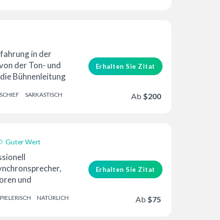
fahrung in der
von der Ton- und
Erhalten Sie Zitat
 die Bühnenleitung
t …
SCHIEF
SARKASTISCH
Ab
$200
Guter Wert
ssionell
ynchronsprecher,
Erhalten Sie Zitat
boren und
 und seit ... über
PIELERISCH
NATÜRLICH
Ab
$75
nem Heimstudio