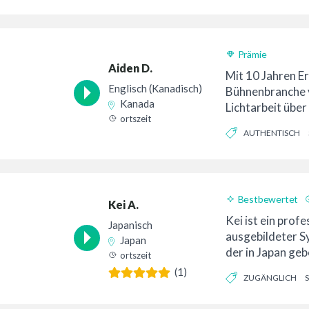
Prämie
Aiden D.
Mit 10 Jahren Er
Englisch (Kanadisch)
Bühnenbranche 
Kanada
Lichtarbeit über
ortszeit
bis hin zur Arbei
AUTHENTISCH
Bestbewertet
Kei A.
Kei ist ein profe
Japanisch
ausgebildeter S
Japan
der in Japan ge
ortszeit
aufgewachsen ist
(1)
ZUGÄNGLICH
S
Erfahrung in ei
verfügt.