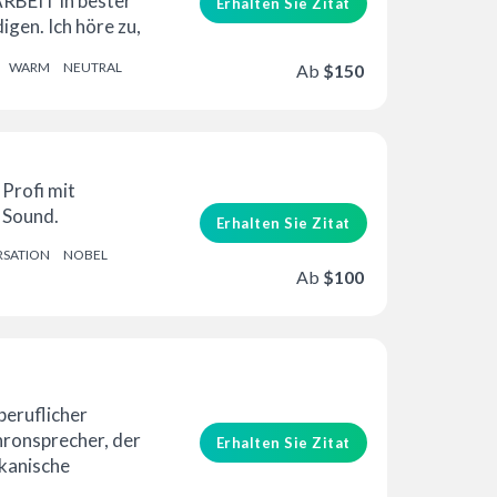
 ARBEIT in bester
Erhalten Sie Zitat
igen. Ich höre zu,
EN...
WARM
NEUTRAL
Ab
$150
Profi mit
 Sound.
Erhalten Sie Zitat
SATION
NOBEL
Ab
$100
beruflicher
hronsprecher, der
Erhalten Sie Zitat
kanische
und kommerzielle