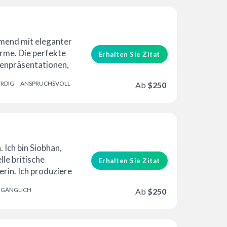
mend mit eleganter
rme. Die perfekte
Erhalten Sie Zitat
enpräsentationen,
n...
RDIG
ANSPRUCHSVOLL
Ab
$250
Ich bin Siobhan,
lle britische
Erhalten Sie Zitat
rin. Ich produziere
meiner voll
GÄNGLICH
Ab
$250
...