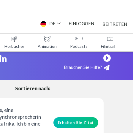
DE
EINLOGGEN
BEITRETEN
Hörbücher
Animation
Podcasts
Filmtrailer
Sehen Sie, wie es funktioniert!
in
Brauchen Sie Hilfe?
Sortieren nach:
e, eine
Synchronsprecherin
Erhalten Sie Zitat
frika. Ich bin eine
e