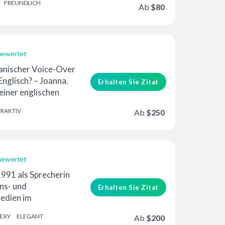
FREUNDLICH
hlerin …
Ab
$80
bewertet
erung
anischer Voice-Over
nglisch? – Joanna.
Erhalten Sie Zitat
einer englischen
nahme in …
TRAKTIV
Ab
$250
bewertet
erung
 1991 als Sprecherin
ns- und
Erhalten Sie Zitat
Medien im
chen Rundfunk ...
EXY
ELEGANT
Ab
$200