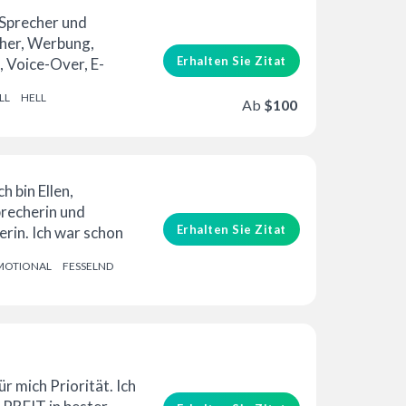
 Sprecher und
her, Werbung,
Erhalten Sie Zitat
, Voice-Over, E-
piele, Anime, …
LL
HELL
Ab
$100
ch bin Ellen,
precherin und
Erhalten Sie Zitat
rin. Ich war schon
nst und Musik aktiv
MOTIONAL
FESSELND
ür mich Priorität. Ich