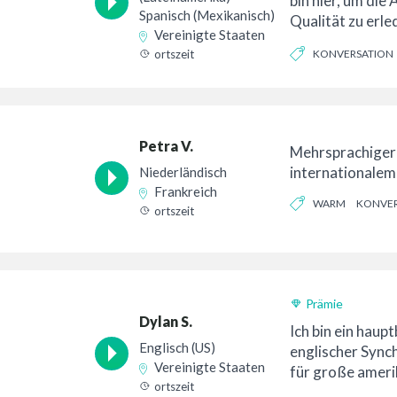
bin hier, um die
Spanisch (Mexikanisch)
Qualität zu erled
Vereinigte Staaten
was SIE BRAUCH
ortszeit
KONVERSATION
Petra V.
Mehrsprachiger 
internationalem
Niederländisch
Frankreich
WARM
KONVER
ortszeit
Prämie
Dylan S.
Ich bin ein haupt
Englisch (US)
englischer Sync
Vereinigte Staaten
für große ameri
ortszeit
Fernsehsender 