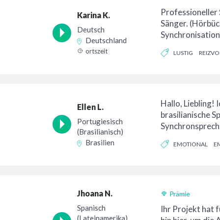
Professioneller
Karina K.
Sänger. (Hörbüc
Deutsch
Synchronisation
Deutschland
Learning, Videos
ortszeit
LUSTIG
REIZVO
Hallo, Liebling! I
Ellen L.
brasilianische S
Portugiesisch
Synchronspreche
(Brasilianisch)
immer in der Ku
Brasilien
EMOTIONAL
E
und habe...
Jhoana N.
Prämie
Spanisch
Ihr Projekt hat f
(Lateinamerika)