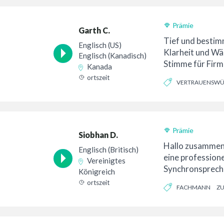
Prämie
Garth C.
Tief und bestim
Englisch (US)
Klarheit und Wä
Englisch (Kanadisch)
Stimme für Firm
Kanada
Filmvorführunge
ortszeit
VERTRAUENSWÜ
EHRLICH
Prämie
Siobhan D.
Hallo zusammen. 
Englisch (Britisch)
eine professione
Vereinigtes
Synchronspreche
Königreich
Voiceovers mit 
ortszeit
FACHMANN
ZU
ausgestatteten, 
PROVOKATIV