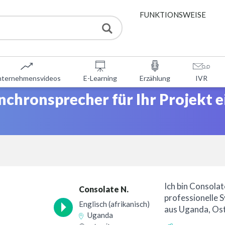
FUNKTIONSWEISE
DIENSTLEISTUNGEN
nternehmensvideos
E-Learning
Erzählung
IVR
KOSTENLOSE TOOLS
ynchronsprecher für Ihr Projekt e
DAQ
ÜBER UNS
KONTAKT
Ich bin Consolat
Consolate N.
professionelle 
Englisch (afrikanisch)
aus Uganda, Osta
Uganda
leidenschaftlich