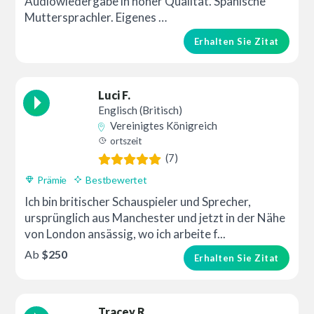
Audiowiedergabe in hoher Qualität. Spanische
Muttersprachler. Eigenes …
Erhalten Sie Zitat
Luci F.
Englisch (Britisch)
Vereinigtes Königreich
ortszeit
(7)
Prämie
Bestbewertet
Ich bin britischer Schauspieler und Sprecher,
ursprünglich aus Manchester und jetzt in der Nähe
von London ansässig, wo ich arbeite f...
Ab
$250
Erhalten Sie Zitat
Tracey R.