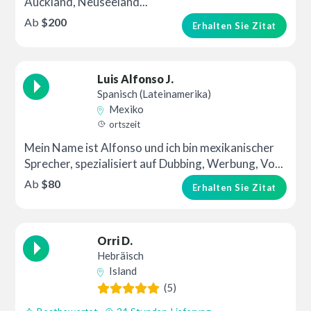
Auckland, Neuseeland...
Ab
$200
Erhalten Sie Zitat
Luis Alfonso J.
Spanisch (Lateinamerika)
Mexiko
ortszeit
Mein Name ist Alfonso und ich bin mexikanischer
Sprecher, spezialisiert auf Dubbing, Werbung, Vo...
Ab
$80
Erhalten Sie Zitat
Orri D.
Hebräisch
Island
(5)