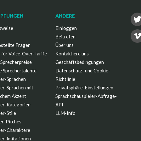
ÜPFUNGEN
ANDERE
sweise
Einloggen
Beitreten
stellte Fragen
Über uns
 für Voice-Over-Tarife
Kontaktiere uns
 Sprecherpreise
Geschäftsbedingungen
e Sprechertalente
Datenschutz- und Cookie-
er-Sprachen
Richtlinie
er-Sprachen mit
Privatsphäre-Einstellungen
schem Akzent
Sprachschauspieler-Abfrage-
er-Kategorien
API
er-Stile
LLM-Info
er-Pitches
er-Charaktere
er-Imitationen