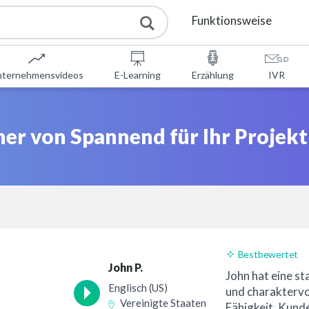
Funktionsweise
Dienstleistungen
nternehmensvideos
E-Learning
Erzählung
IVR
Kostenlose Tools
er von Spannend für Ihr Projekt
DAQ
Über uns
Kontakt
Bestbewertet
John P.
John hat eine s
Englisch (US)
und charaktervo
Vereinigte Staaten
Fähigkeit, Kund