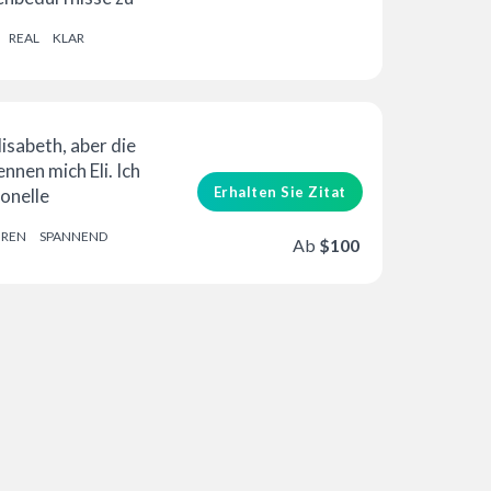
rsprechen...
REAL
KLAR
isabeth, aber die
nnen mich Eli. Ich
Erhalten Sie Zitat
ionelle
rin und Voiceover-
HREN
SPANNEND
…
Ab
$100