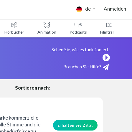
de
Anmelden
Hörbücher
Animation
Podcasts
Filmtrailer
Sehen Sie, wie es funktioniert!
Brauchen Sie Hilfe?
Sortieren nach:
tarke kommerzielle
lle Stimme und die
Erhalten Sie Zitat
enbedürfnisse zu