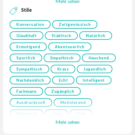
Mehr sehen
Stile
Konversation
Zeitgenössisch
Glaubhaft
Städtisch
Natürlich
Ermutigend
Abenteuerlich
Sportlich
Empathisch
Hauchend
Sympathisch
Krass
Jugendlich
Nachdenklich
Echt
Intelligent
Fachmann
Zugänglich
Ausdrucksvoll
Motivierend
Emotional
Jung
Cool
Mehr sehen