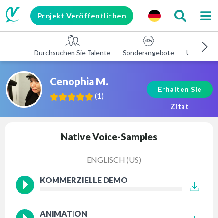
Projekt Veröffentlichen
Durchsuchen Sie Talente
Sonderangebote
Unterneh
Cenophia M.
Erhalten Sie
(
1
)
Zitat
Native Voice-Samples
ENGLISCH (US)
KOMMERZIELLE DEMO
ANIMATION