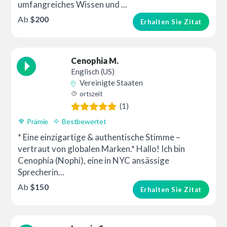
umfangreiches Wissen und ...
Ab
$200
Erhalten Sie Zitat
Cenophia M.
Englisch (US)
Vereinigte Staaten
ortszeit
(1)
Prämie
Bestbewertet
* Eine einzigartige & authentische Stimme –
vertraut von globalen Marken.* Hallo! Ich bin
Cenophia (Nophi), eine in NYC ansässige
Sprecherin...
Ab
$150
Erhalten Sie Zitat