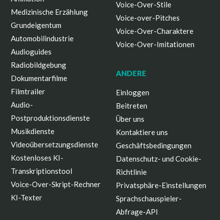
Voice-Over-Stile
Medizinische Erzählung
Voice-over-Pitches
Grundeigentum
Voice-Over-Charaktere
Automobilindustrie
Voice-Over-Imitationen
Audioguides
Radiobildgebung
ANDERE
Dokumentarfilme
Filmtrailer
Einloggen
Audio-
Beitreten
Postproduktionsdienste
Über uns
Musikdienste
Kontaktiere uns
Videoübersetzungsdienste
Geschäftsbedingungen
Kostenloses KI-
Datenschutz- und Cookie-
Transkriptionstool
Richtlinie
Voice-Over-Skript-Rechner
Privatsphäre-Einstellungen
KI-Texter
Sprachschauspieler-
Abfrage-API