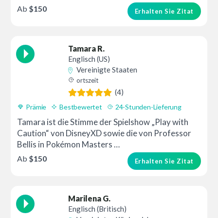
Ab
$150
Erhalten Sie Zitat
Tamara R.
Englisch (US)
Vereinigte Staaten
ortszeit
(4)
Prämie
Bestbewertet
24-Stunden-Lieferung
Tamara ist die Stimme der Spielshow „Play with
Caution“ von DisneyXD sowie die von Professor
Bellis in Pokémon Masters …
Ab
$150
Erhalten Sie Zitat
Marilena G.
Englisch (Britisch)