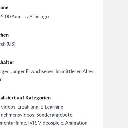
zone
-5:00 America/Chicago
chen
sch (US)
chalter
ager
,
Junger Erwachsener
,
Im mittleren Alter
,
r
alisiert auf Kategorien
rvideos
,
Erzählung
,
E-Learning
,
rnehmensvideos
,
Sonderangebote
,
mentarfilme
,
IVR
,
Videospiele
,
Animation
,