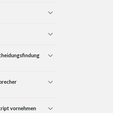
scheidungsfindung
precher
kript vornehmen