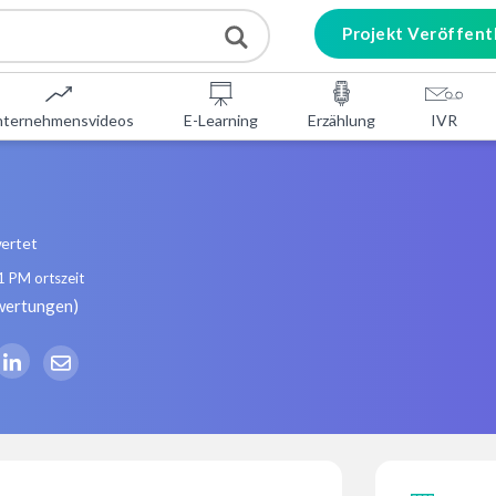
Projekt Veröffent
nternehmensvideos
E-Learning
Erzählung
IVR
ertet
1 PM
ortszeit
wertungen
)