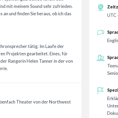
 sind mit meinem Sound sehr zufrieden.
Zeit
 an und finden Sie heraus, ob ich das
UTC 
Spra
Engli
nchronsprecher tätig. Im Laufe der
en Projekten gearbeitet. Eines, für
Spra
le der Rangerin Helen Tanner in der von
Teen
rie.
Senio
Spezi
Erklä
ebenfach Theater von der Northwest
Unte
Doku