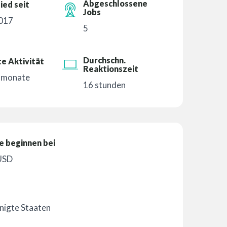
Abgeschlossene
ied seit
Jobs
2017
5
Durchschn.
e Aktivität
Reaktionszeit
5 monate
16 stunden
e beginnen bei
USD
nigte Staaten