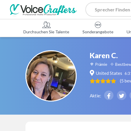
Durchsuchen Sie Talente
Sonderangebote
U
Karen C.
Prämie
Bestbew
United States
6:3
(
5
be
Aktie: