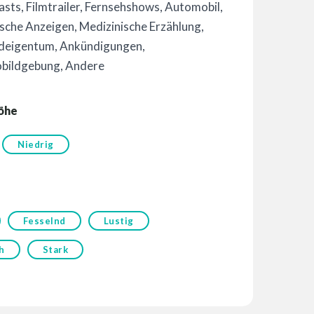
asts
,
Filmtrailer
,
Fernsehshows
,
Automobil
,
ische Anzeigen
,
Medizinische Erzählung
,
deigentum
,
Ankündigungen
,
obildgebung
,
Andere
öhe
Niedrig
Fesselnd
Lustig
h
Stark