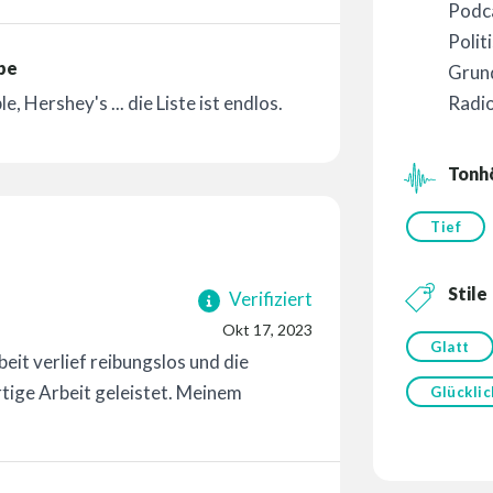
Podc
Polit
be
Grun
Radi
 Hershey's ... die Liste ist endlos.
Tonh
Tief
Stile
Verifiziert
Okt 17, 2023
Glatt
it verlief reibungslos und die
rtige Arbeit geleistet. Meinem
Glücklic