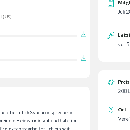
Mitgl
Juli 
 (US)
Letzt
vor 
Preis
200 
Ort
 hauptberuflich Synchronsprecherin.
Verei
n meinem Heimstudio auf und habe im
rojekten gearbeitet. Ich bin seit