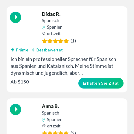
Dídac R.
Spanisch
Spanien
ortszeit
(1)
Prämie
Bestbewertet
Ich bin ein professioneller Sprecher für Spanisch
aus Spanien und Katalanisch. Meine Stimme ist
dynamisch und jugendlich, aber...
Ab
$150
Erhalten Sie Zitat
Anna B.
Spanisch
Spanien
ortszeit
(3)