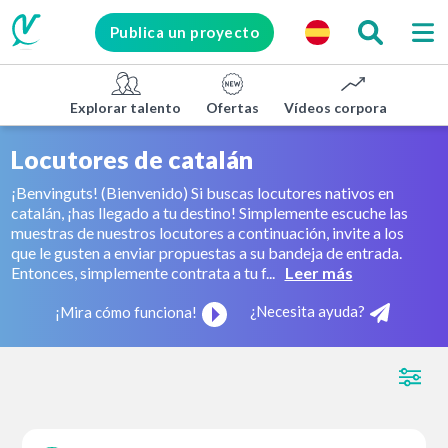
Publica un proyecto
Explorar talento
Ofertas
Vídeos corporativos
Locutores de catalán
¡Benvinguts! (Bienvenido) Si buscas locutores nativos en
catalán, ¡has llegado a tu destino! Simplemente escuche las
muestras de nuestros locutores a continuación, invite a los
que le gusten a enviar propuestas a su bandeja de entrada.
Entonces, simplemente contrata a tu f...
Leer más
¿Necesita ayuda?
¡Mira cómo funciona!