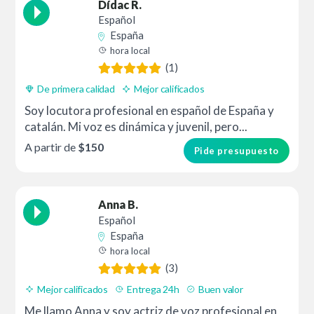
Dídac R.
Español
España
hora local
(1)
De primera calidad
Mejor calificados
Soy locutora profesional en español de España y
catalán. Mi voz es dinámica y juvenil, pero...
A partir de
$150
Pide presupuesto
Anna B.
Español
España
hora local
(3)
Mejor calificados
Entrega 24h
Buen valor
Me llamo Anna y soy actriz de voz profesional en