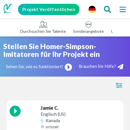
Projekt Veröffentlichen
Durchsuchen Sie Talente
Sonderangebote
Unterneh
Stellen Sie Homer-Simpson-
Imitatoren für Ihr Projekt ein
Brauchen Sie Hilfe?
Sehen Sie, wie es funktioniert!
Jamie C.
Englisch (US)
Kanada
ortszeit