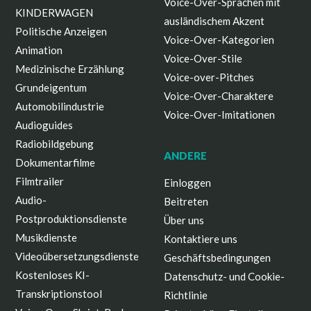
Voice-Over-Sprachen mit
KINDERWAGEN
ausländischem Akzent
Politische Anzeigen
Voice-Over-Kategorien
Animation
Voice-Over-Stile
Medizinische Erzählung
Voice-over-Pitches
Grundeigentum
Voice-Over-Charaktere
Automobilindustrie
Voice-Over-Imitationen
Audioguides
Radiobildgebung
ANDERE
Dokumentarfilme
Filmtrailer
Einloggen
Audio-
Beitreten
Postproduktionsdienste
Über uns
Musikdienste
Kontaktiere uns
Videoübersetzungsdienste
Geschäftsbedingungen
Kostenloses KI-
Datenschutz- und Cookie-
Transkriptionstool
Richtlinie