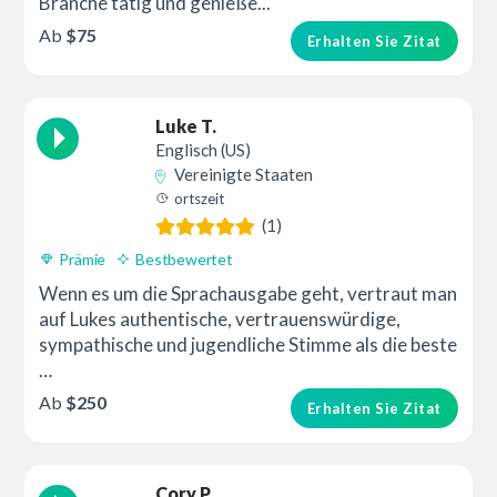
Branche tätig und genieße...
Ab
$75
Erhalten Sie Zitat
Luke T.
Englisch (US)
Vereinigte Staaten
ortszeit
(1)
Prämie
Bestbewertet
Wenn es um die Sprachausgabe geht, vertraut man
auf Lukes authentische, vertrauenswürdige,
sympathische und jugendliche Stimme als die beste
…
Ab
$250
Erhalten Sie Zitat
Cory P.