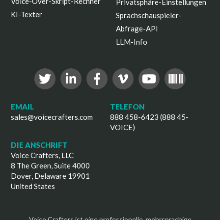
Voice-Over-Skript-Rechner
Privatsphäre-Einstellungen
KI-Texter
Sprachschauspieler-
Abfrage-API
LLM-Info
EMAIL
TELEFON
sales@voicecrafters.com
888 458-6423 (888 45-
VOICE)
DIE ANSCHRIFT
Voice Crafters, LLC
8 The Green, Suite 4000
Dover, Delaware 19901
United States
Voice Crafters ist eine professionelle, mehrsprachige