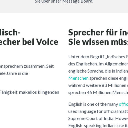
Sie über unser Message Board.
disch-
Sprecher für i
cher bei Voice
Sie wissen mü
Unter dem Begriff „Indisches E
des Englischen. Im Allgemeinen
ronsprechern zusammen. Seit
englische Sprache, die in Indie
le Jahre in die
Menschen
sprechen diese engl
während weitere 83 Millionen 
Fähigkeit, makellos klingenden
sprechen 46 Millionen Menschen
English is one of the many
offi
used language for official matte
Supreme Court of India. Howeve
English-speaking Indians use 