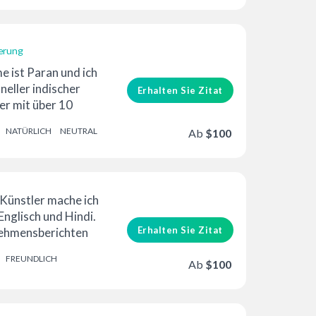
erung
e ist Paran und ich
neller indischer
Erhalten Sie Zitat
r mit über 10
erfahrung ...
NATÜRLICH
NEUTRAL
Ab
$100
Künstler mache ich
nglisch und Hindi.
Erhalten Sie Zitat
nehmensberichten
eine Stimme
FREUNDLICH
Ab
$100