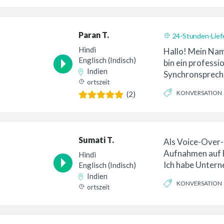
Paran T.
24-Stunden-Lief
Hindi
Hallo! Mein Nam
Englisch (Indisch)
bin ein professio
Indien
Synchronspreche
ortszeit
Jahren Branchen
KONVERSATION
(2)
Sumati T.
Als Voice-Over-
Aufnahmen auf E
Hindi
Ich habe Unter
Englisch (Indisch)
und Anzeigen m
Indien
KONVERSATION
geliehen ...
ortszeit
ZUVERLÄSSIG