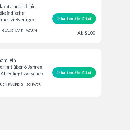
amta und ich bin
lle indische
Erhalten Sie Zitat
iner vielseitigen
em
GLAUBHAFT
WARM
higen Ton …
Ab
$100
ham, ein
r mit über 6 Jahren
Erhalten Sie Zitat
Alter liegt zwischen
it ...
AUENSWÜRDIG
SCHWER