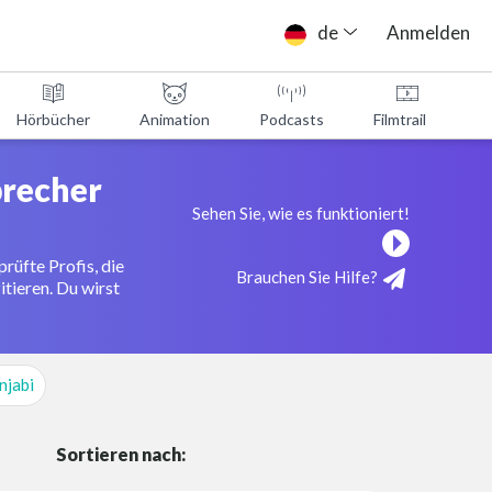
de
Anmelden
Hörbücher
Animation
Podcasts
Filmtrailer
precher
Sehen Sie, wie es funktioniert!
rüfte Profis, die
Brauchen Sie Hilfe?
itieren. Du wirst
njabi
Sortieren nach: