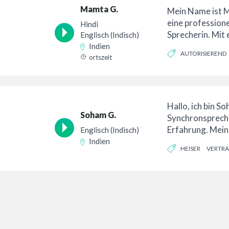
Mamta G.
Mein Name ist M
eine professione
Hindi
Sprecherin. Mit e
Englisch (Indisch)
Stimme und ein
Indien
AUTORISIEREND
übertragungsfä
ortszeit
Hallo, ich bin So
Soham G.
Synchronspreche
Erfahrung. Mein 
Englisch (Indisch)
Mitte 20 und 40 m
Indien
HEISER
VERTR