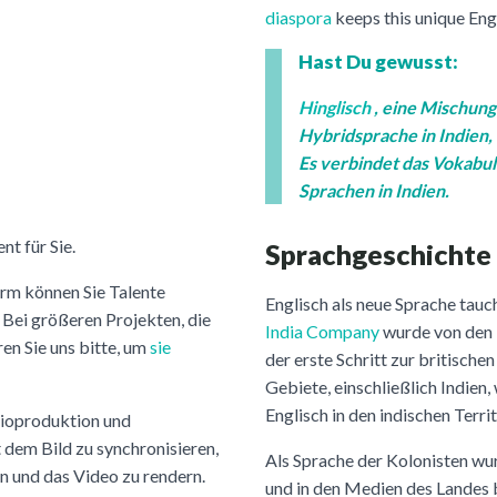
diaspora
keeps this unique Engl
Hast Du gewusst:
Hinglisch
, eine Mischung
Hybridsprache in Indien,
Es verbindet das Vokabu
Sprachen in Indien.
nt für Sie.
Sprachgeschichte
orm können Sie Talente
Englisch als neue Sprache tauch
 Bei größeren Projekten, die
India Company
wurde von den 
n Sie uns bitte, um
sie
der erste Schritt zur britischen
Gebiete, einschließlich Indien,
Englisch in den indischen Territ
dioproduktion und
 dem Bild zu synchronisieren,
Als Sprache der Kolonisten wu
n und das Video zu rendern.
und in den Medien des Landes b