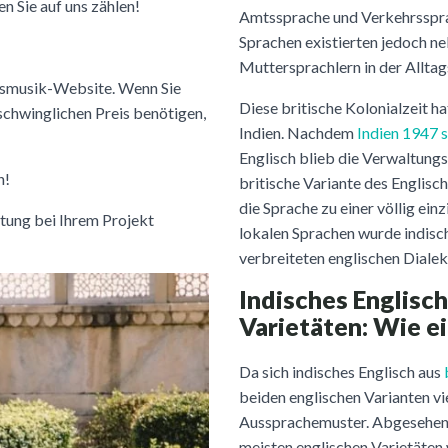
 Sie auf uns zählen!
Amtssprache und Verkehrssprac
Sprachen existierten jedoch n
Muttersprachlern in der Allta
onsmusik-Website. Wenn Sie
Diese britische Kolonialzeit ha
rschwinglichen Preis benötigen,
Indien. Nachdem
Indien 1947 
Englisch blieb die Verwaltung
n!
britische Variante des Englisch
die Sprache zu einer völlig ein
tung bei Ihrem Projekt
lokalen Sprachen wurde indisc
verbreiteten englischen Dialek
Indisches Englisch
Varietäten: Wie ei
Da sich indisches Englisch aus
beiden englischen Varianten v
Aussprachemuster. Abgesehen v
meisten englischen Varietäten 