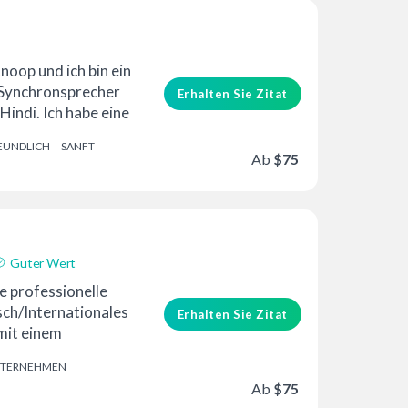
erung
Guter Wert
oop und ich bin ein
 Synchronsprecher
Erhalten Sie Zitat
Hindi. Ich habe eine
 nebenan, die ...
EUNDLICH
SANFT
Ab
$75
Guter Wert
ne professionelle
sch/Internationales
Erhalten Sie Zitat
mit einem
TERNEHMEN
Ab
$75