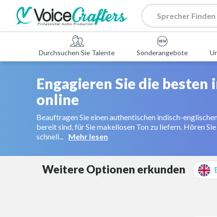
Durchsuchen Sie Talente
Sonderangebote
U
Engagieren Sie die besten
online
Beauftragen Sie einen authentischen indisch-englischen
bereit sind, für Sie makellosen Ton zu liefern. Hören Sie
schnell...
Mehr lesen
Weitere Optionen erkunden