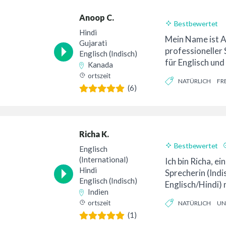
Anoop C.
Bestbewertet
Hindi
24-Stunden-Lief
Mein Name ist An
Gujarati
professioneller
Englisch (Indisch)
für Englisch und 
Kanada
nette Stimme von
ortszeit
NATÜRLICH
FR
(6)
Richa K.
Bestbewertet
Englisch
(International)
Ich bin Richa, ei
Hindi
Sprecherin (Indi
Englisch (Indisch)
Englisch/Hindi) 
Indien
Heimstudio.
ortszeit
NATÜRLICH
UN
(1)
ZUVERSICHTLICH