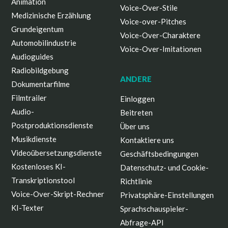
Animation
Voice-Over-Stile
Medizinische Erzählung
Voice-over-Pitches
Grundeigentum
Voice-Over-Charaktere
Automobilindustrie
Voice-Over-Imitationen
Audioguides
Radiobildgebung
ANDERE
Dokumentarfilme
Filmtrailer
Einloggen
Audio-
Beitreten
Postproduktionsdienste
Über uns
Musikdienste
Kontaktiere uns
Videoübersetzungsdienste
Geschäftsbedingungen
Kostenloses KI-
Datenschutz- und Cookie-
Transkriptionstool
Richtlinie
Voice-Over-Skript-Rechner
Privatsphäre-Einstellungen
KI-Texter
Sprachschauspieler-
Abfrage-API