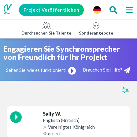
Projekt Veröffentlichen
Durchsuchen Sie Talente
Sonderangebote
Untern
Engagieren Sie Synchronsprecher
von Freundlich für Ihr Projekt
Brauchen Sie Hilfe?
Sehen Sie, wie es funktioniert!
Sally W.
Englisch (Britisch)
Vereinigtes Königreich
ortszeit