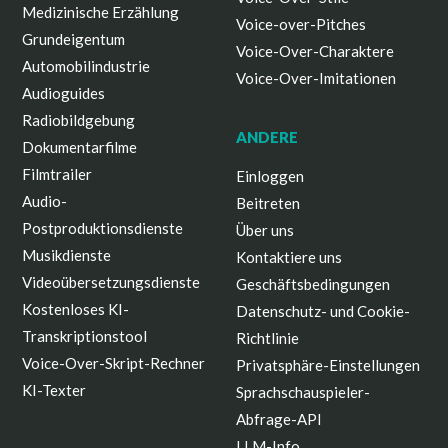
Medizinische Erzählung
Voice-over-Pitches
Grundeigentum
Voice-Over-Charaktere
Automobilindustrie
Voice-Over-Imitationen
Audioguides
Radiobildgebung
ANDERE
Dokumentarfilme
Filmtrailer
Einloggen
Audio-
Beitreten
Postproduktionsdienste
Über uns
Musikdienste
Kontaktiere uns
Videoübersetzungsdienste
Geschäftsbedingungen
Kostenloses KI-
Datenschutz- und Cookie-
Transkriptionstool
Richtlinie
Voice-Over-Skript-Rechner
Privatsphäre-Einstellungen
KI-Texter
Sprachschauspieler-
Abfrage-API
LLM-Info