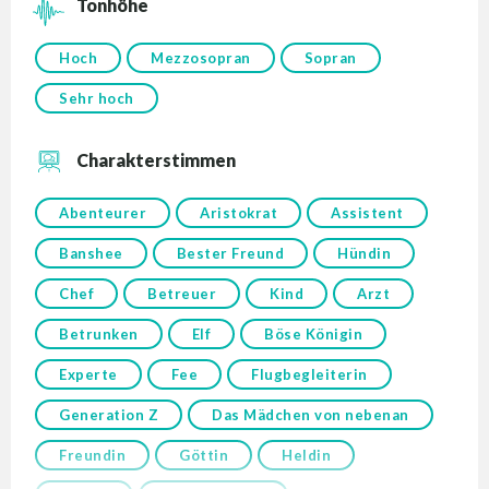
Tonhöhe
Hoch
Mezzosopran
Sopran
Sehr hoch
Charakterstimmen
Abenteurer
Aristokrat
Assistent
Banshee
Bester Freund
Hündin
Chef
Betreuer
Kind
Arzt
Betrunken
Elf
Böse Königin
Experte
Fee
Flugbegleiterin
Generation Z
Das Mädchen von nebenan
Freundin
Göttin
Heldin