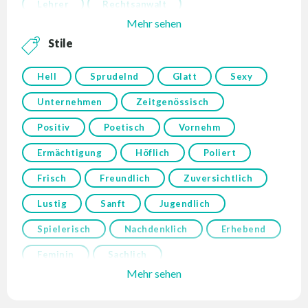
Lehrer
Rechtsanwalt
Mehr sehen
Stile
Hell
Sprudelnd
Glatt
Sexy
Unternehmen
Zeitgenössisch
Positiv
Poetisch
Vornehm
Ermächtigung
Höflich
Poliert
Frisch
Freundlich
Zuversichtlich
Lustig
Sanft
Jugendlich
Spielerisch
Nachdenklich
Erhebend
Feminin
Sachlich
Mehr sehen