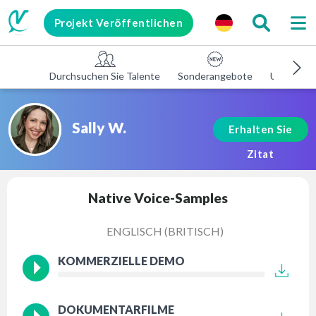
Projekt Veröffentlichen
Durchsuchen Sie Talente
Sonderangebote
Unterneh
Sally W.
Erhalten Sie
Zitat
Native Voice-Samples
ENGLISCH (BRITISCH)
KOMMERZIELLE DEMO
DOKUMENTARFILME