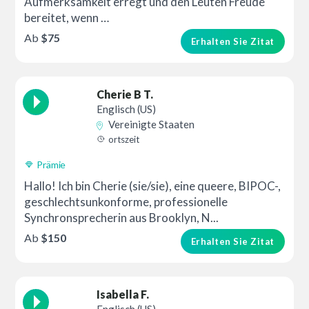
Aufmerksamkeit erregt und den Leuten Freude
bereitet, wenn …
Ab
$75
Erhalten Sie Zitat
Cherie B T.
Englisch (US)
Vereinigte Staaten
ortszeit
Prämie
Hallo! Ich bin Cherie (sie/sie), eine queere, BIPOC-,
geschlechtsunkonforme, professionelle
Synchronsprecherin aus Brooklyn, N...
Ab
$150
Erhalten Sie Zitat
Isabella F.