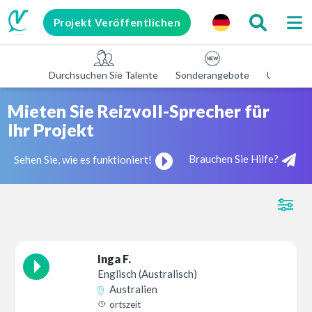
Projekt Veröffentlichen
Durchsuchen Sie Talente
Sonderangebote
Unterneh
Mieten Sie Reizvoll-Sprecher für
Ihr Projekt
Brauchen Sie Hilfe?
Sehen Sie, wie es funktioniert!
Inga F.
Englisch (Australisch)
Australien
ortszeit