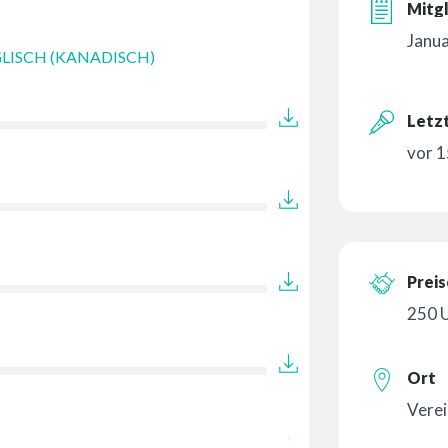
Mitgl
Janu
LISCH (KANADISCH)
Letzt
vor 1
Preis
250 
Ort
Verei