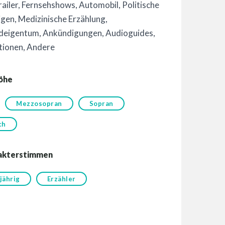
railer
,
Fernsehshows
,
Automobil
,
Politische
igen
,
Medizinische Erzählung
,
deigentum
,
Ankündigungen
,
Audioguides
,
tionen
,
Andere
öhe
Mezzosopran
Sopran
ch
akterstimmen
jährig
Erzähler