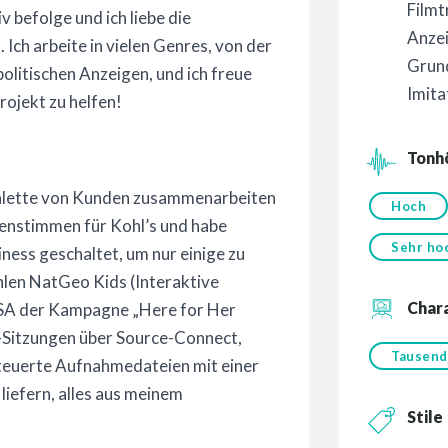
Filmt
v befolge und ich liebe die
Anze
ch arbeite in vielen Genres, von der
Grun
olitischen Anzeigen, und ich freue
Imita
rojekt zu helfen!
Tonh
 Palette von Kunden zusammenarbeiten
Hoch
rkenstimmen für Kohl’s und habe
Sehr ho
ness geschaltet, um nur einige zu
len NatGeo Kids (Interaktive
Char
SA der Kampagne „Here for Her
ve-Sitzungen über Source-Connect,
Tausend
teuerte Aufnahmedateien mit einer
liefern, alles aus meinem
Stile