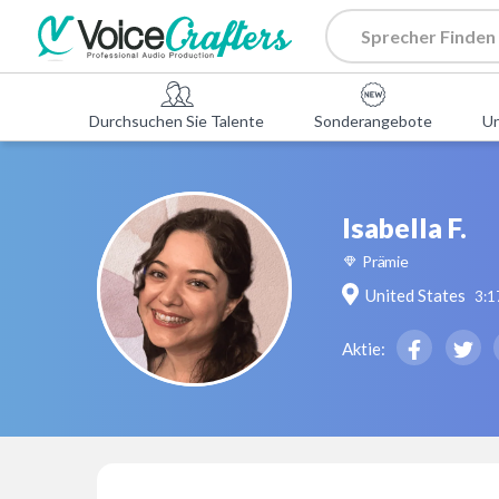
Durchsuchen Sie Talente
Sonderangebote
U
Isabella F.
Prämie
United States
3:1
Aktie: