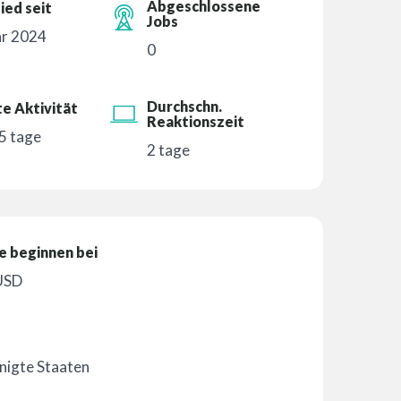
Abgeschlossene
ied seit
Jobs
ar 2024
0
Durchschn.
e Aktivität
Reaktionszeit
5 tage
2 tage
e beginnen bei
USD
nigte Staaten