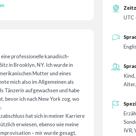
en
Zeit
UTC 
Spra
Engli
n eine professionelle kanadisch-
tz in Brooklyn, NY. Ich wurde in
Spra
amerikanischen Mutter und eines
Kind
nte mich also im Allgemeinen als
Alter
als Tänzerin aufgewachsen und habe
t, bevor ich nach New York zog, wo
Spezi
.
Erzä
nzabschluss hat sich in meiner Karriere
Sond
nützlich erwiesen, ebenso wie meine
IVR
,
Improvisation – mir wurde gesagt,