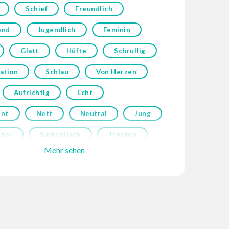
Schief
Freundlich
end
Jugendlich
Feminin
Glatt
Hüfte
Schrullig
ation
Schlau
Von Herzen
Aufrichtig
Echt
ent
Nett
Neutral
Jung
bar
Sarkastisch
Trocken
Mehr sehen