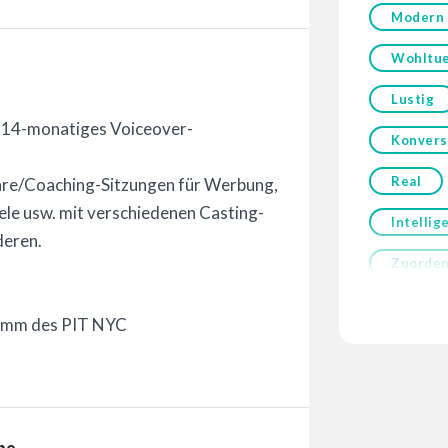
Modern
Wohltu
Lustig
n 14-monatiges Voiceover-
Konvers
Real
e/Coaching-Sitzungen für Werbung,
ele usw. mit verschiedenen Casting-
Intellig
deren.
Zuorden
ramm des PIT NYC
be