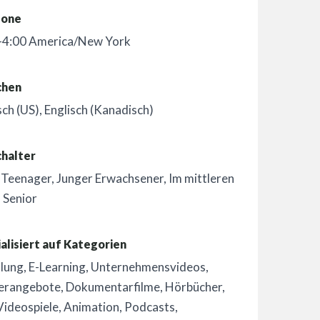
zone
-4:00 America/New York
chen
sch (US)
,
Englisch (Kanadisch)
chalter
,
Teenager
,
Junger Erwachsener
,
Im mittleren
,
Senior
alisiert auf Kategorien
hlung
,
E-Learning
,
Unternehmensvideos
,
erangebote
,
Dokumentarfilme
,
Hörbücher
,
Videospiele
,
Animation
,
Podcasts
,