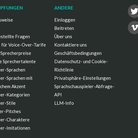
ÜPFUNGEN
ANDERE
sweise
Einloggen
Beitreten
stellte Fragen
Über uns
 für Voice-Over-Tarife
Kontaktiere uns
 Sprecherpreise
Geschäftsbedingungen
e Sprechertalente
Datenschutz- und Cookie-
er-Sprachen
Richtlinie
er-Sprachen mit
Privatsphäre-Einstellungen
schem Akzent
Sprachschauspieler-Abfrage-
er-Kategorien
API
er-Stile
LLM-Info
er-Pitches
er-Charaktere
er-Imitationen