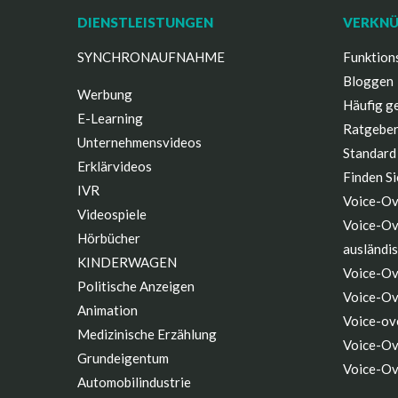
DIENSTLEISTUNGEN
VERKN
SYNCHRONAUFNAHME
Funktion
Bloggen
Werbung
Häufig ge
E-Learning
Ratgeber
Unternehmensvideos
Standard
Erklärvideos
Finden Si
IVR
Voice-Ov
Videospiele
Voice-Ov
Hörbücher
ausländi
KINDERWAGEN
Voice-Ov
Politische Anzeigen
Voice-Ov
Animation
Voice-ov
Medizinische Erzählung
Voice-Ov
Grundeigentum
Voice-Ov
Automobilindustrie