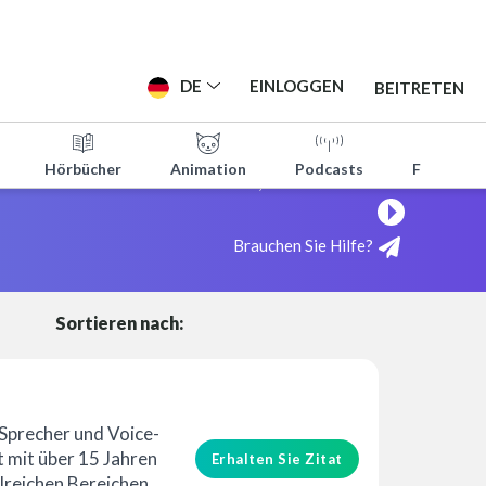
DE
EINLOGGEN
BEITRETEN
Hörbücher
Animation
Podcasts
Filmtraile
Sehen Sie, wie es funktioniert!
Brauchen Sie Hilfe?
Sortieren nach:
erung
Guter Wert
 Sprecher und Voice-
mit über 15 Jahren
Erhalten Sie Zitat
lreichen Bereichen.