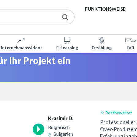
FUNKTIONSWEISE
DIENSTLEISTUNGEN
Unternehmensvideos
E-Learning
Erzählung
IVR
KOSTENLOSE TOOLS
ür Ihr Projekt ein
DAQ
ÜBER UNS
KONTAKT
Bestbewertet
Krasimir D.
24-Stunden-Lief
Professioneller
Bulgarisch
Over-Produzent 
Bulgarien
Erfahrung in zah