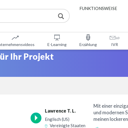
FUNKTIONSWEISE
DIENSTLEISTUNGEN
nternehmensvideos
E-Learning
Erzählung
IVR
KOSTENLOSE TOOLS
ür Ihr Projekt
DAQ
ÜBER UNS
KONTAKT
Mit einer einzig
Lawrence T. L.
und modernen St
meinen lockeren
Englisch (US)
scharfen Standp
Vereinigte Staaten