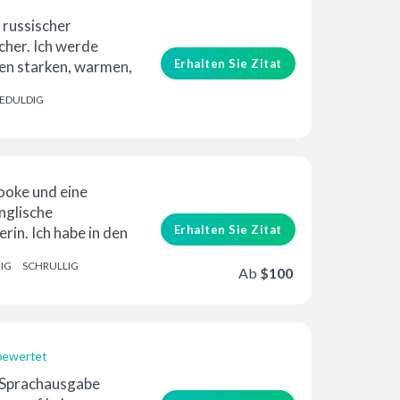
n russischer
cher. Ich werde
Erhalten Sie Zitat
nen starken, warmen,
und dynamischen
EDULDIG
hen...
rooke und eine
nglische
Erhalten Sie Zitat
in. Ich habe in den
ren Hunderte von
IG
SCHRULLIG
t...
Ab
$100
bewertet
 Sprachausgabe