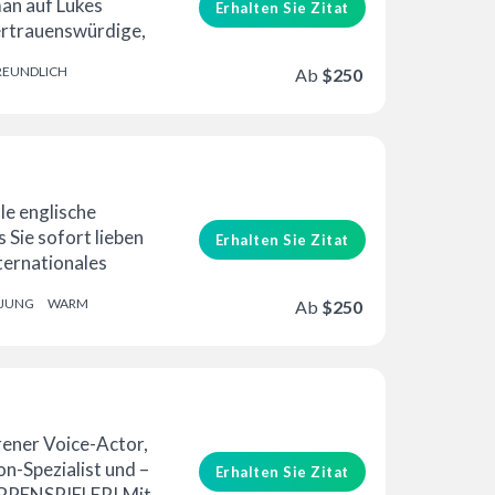
man auf Lukes
Erhalten Sie Zitat
ertrauenswürdige,
d jugendliche
REUNDLICH
Ab
$250
este …
ale englische
 Sie sofort lieben
Erhalten Sie Zitat
ternationales
ertraut für...
JUNG
WARM
Ab
$250
erung
hrener Voice-Actor,
n-Spezialist und –
Erhalten Sie Zitat
UPPENSPIELER! Mit