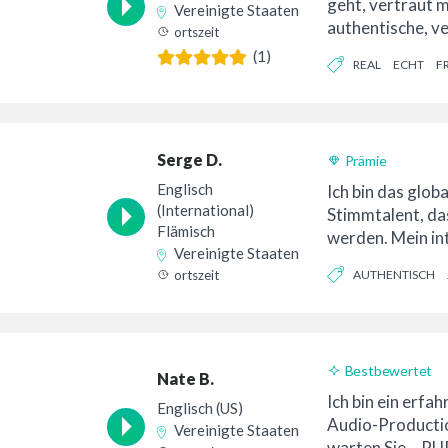
geht, vertraut 
Vereinigte Staaten
authentische, v
ortszeit
sympathische un
(1)
REAL
ECHT
F
Stimme als die b
Serge D.
Prämie
Englisch
Ich bin das glob
(International)
Stimmtalent, das
Flämisch
werden. Mein in
Vereinigte Staaten
Englisch klingt v
ortszeit
AUTHENTISCH
Bestbewertet
Nate B.
24-Stunden-Lief
Ich bin ein erfa
Englisch (US)
Audio-Productio
Vereinigte Staaten
warten Sie – P