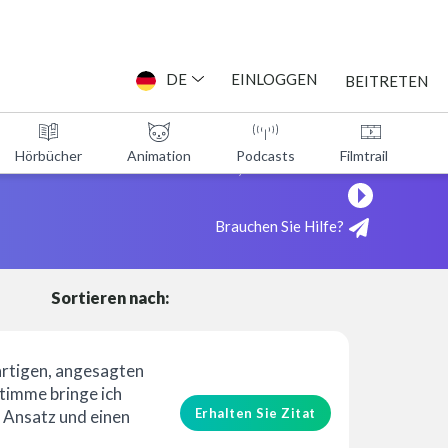
DE
EINLOGGEN
BEITRETEN
Hörbücher
Animation
Podcasts
Filmtrailer
Sehen Sie, wie es funktioniert!
Brauchen Sie Hilfe?
Sortieren nach:
artigen, angesagten
imme bringe ich
Erhalten Sie Zitat
 Ansatz und einen
unkt in Ihren Text