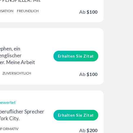
rfahrung...
SATION
FREUNDLICH
Ab
$100
erung
ephen, ein
englischer
Erhalten Sie Zitat
r. Meine Arbeit
rch eine fließende
ZUVERSICHTLICH
Ab
$100
..
bewertet
erung
tberuflicher Sprecher
Erhalten Sie Zitat
York City.
NFORMATIV
Ab
$200