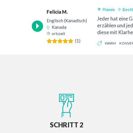
Prämie
Best
Felicia M.
Jeder hat eine G
Englisch (Kanadisch)
erzählen und jed
Kanada
diese mit Klarhe
ortszeit
tiefer...
(1)
WARM
KONVER
SCHRITT 2