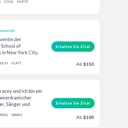
H
COOL
HÜFTE
bewertet
ventin der
School of
Erhalten Sie Zitat
 in New York City.
en BA vom Queens
LICH
GLATT
Ab
$150
 ...
acey und ich bin ein
 amerikanischer
Erhalten Sie Zitat
r, Sänger und
 und ich bin
RDIG
WARM
Ab
$100