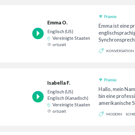
Prämie
Emma O.
Emma ist eine pr
Englisch (US)
englischsprachi
Vereinigte Staaten
Synchronspreche
ortszeit
Vereinigten Staa
KONVERSATION
Mentoren und Ko
Prämie
Isabella F.
Hallo, mein Name
Englisch (US)
bin eine profess
Englisch (Kanadisch)
amerikanische 
Vereinigte Staaten
mit Sitz in Broo
ortszeit
MODERN
SCHI
...