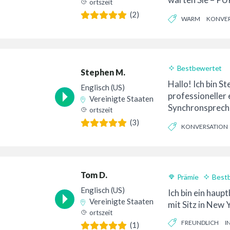
ortszeit
über 25 Jahren E
(2)
WARM
KONVER
Bestbewertet
Stephen M.
24-Stunden-Lief
Hallo! Ich bin St
Englisch (US)
professioneller 
Vereinigte Staaten
Synchronspreche
ortszeit
zeichnet sich du
(3)
KONVERSATION
Artikulation aus .
PRÄGNANT
Tom D.
Prämie
Best
24-Stunden-Lief
Englisch (US)
Ich bin ein haup
Vereinigte Staaten
mit Sitz in New 
ortszeit
FREUNDLICH
I
(1)