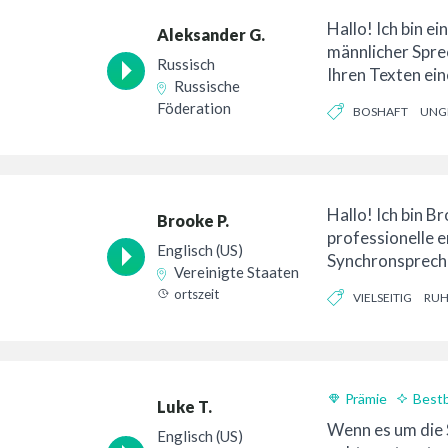
Hallo! Ich bin ei
Aleksander G.
männlicher Spre
Russisch
Ihren Texten ei
Russische
sympathischen 
Föderation
BOSHAFT
UNG
Voiceover verlei
VOLKSTÜMLICH
Hallo! Ich bin B
Brooke P.
professionelle e
Englisch (US)
Synchronsprecher
Vereinigte Staaten
letzten 10+ Jah
ortszeit
VIELSEITIG
RUH
Projekten verton
Prämie
Best
Luke T.
Wenn es um die
Englisch (US)