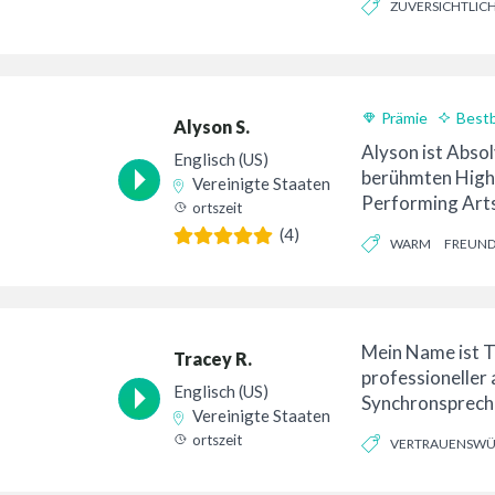
ZUVERSICHTLIC
ein. ...
Prämie
Best
Alyson S.
Alyson ist Absol
Englisch (US)
berühmten High 
Vereinigte Staaten
Performing Arts
ortszeit
Sie erhielt ihr
(4)
WARM
FREUND
College, während
Mein Name ist Tr
Tracey R.
professioneller
Englisch (US)
Synchronspreche
Vereinigte Staaten
Meisterpfeifer –
ortszeit
VERTRAUENSWÜ
aufgeregt …
FREUNDLICH