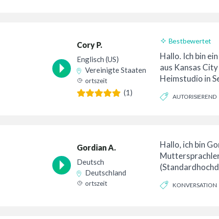
AUFRICHTIG
Bestbewertet
Cory P.
24-Stunden-Lief
Hallo. Ich bin e
Englisch (US)
aus Kansas City
Vereinigte Staaten
Heimstudio in Se
ortszeit
habe Auftritte un
(1)
AUTORISIEREND
UNTERNEHMEN
Hallo, ich bin G
Gordian A.
Muttersprachle
Deutsch
(Standardhochde
Deutschland
15 Jahren profe
ortszeit
KONVERSATION
im Sprecherbere