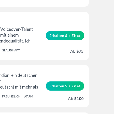
erung
Guter Wert
in Voiceover-Talent
 mit einem
Erhalten Sie Zitat
ndequalität. Ich
d ...
GLAUBHAFT
Ab
$75
ordian, ein deutscher
r
Erhalten Sie Zitat
utsch) mit mehr als
ssioneller Erfahrung
FREUNDLICH
WARM
ich.
Ab
$100