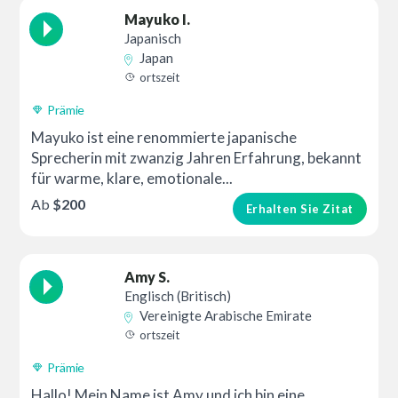
Mayuko I.
Japanisch
Japan
ortszeit
Prämie
Mayuko ist eine renommierte japanische
Sprecherin mit zwanzig Jahren Erfahrung, bekannt
für warme, klare, emotionale...
Ab
$200
Erhalten Sie Zitat
Amy S.
Englisch (Britisch)
Vereinigte Arabische Emirate
ortszeit
Prämie
Hallo! Mein Name ist Amy und ich bin eine