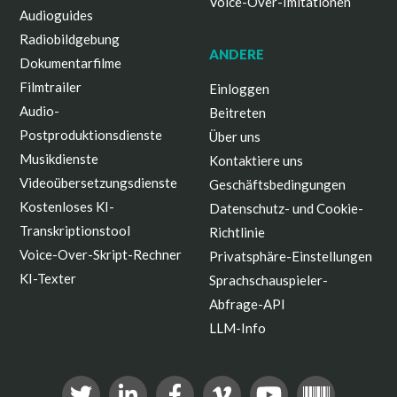
Voice-Over-Imitationen
Audioguides
Radiobildgebung
ANDERE
Dokumentarfilme
Filmtrailer
Einloggen
Audio-
Beitreten
Postproduktionsdienste
Über uns
Musikdienste
Kontaktiere uns
Videoübersetzungsdienste
Geschäftsbedingungen
Kostenloses KI-
Datenschutz- und Cookie-
Transkriptionstool
Richtlinie
Voice-Over-Skript-Rechner
Privatsphäre-Einstellungen
KI-Texter
Sprachschauspieler-
Abfrage-API
LLM-Info