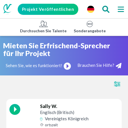
Projekt Veröffentlichen
Durchsuchen Sie Talente
Sonderangebote
Untern
Mieten Sie Erfrischend-Sprecher
für Ihr Projekt
Brauchen Sie Hilfe?
Sehen Sie, wie es funktioniert!
Sally W.
Englisch (Britisch)
Vereinigtes Königreich
ortszeit