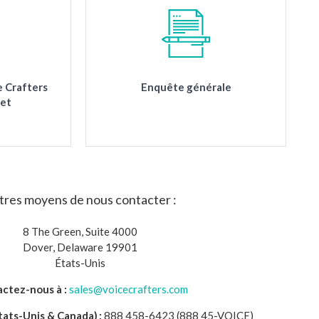
e Crafters
Enquête générale
jet
tres moyens de nous contacter :
8 The Green, Suite 4000
Dover, Delaware 19901
États-Unis
ctez-nous à :
sales@voicecrafters.com
ats-Unis & Canada) :
888 458-6423 (888 45-VOICE)