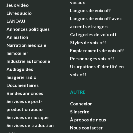
vocaux
Jeux vidéo
Langues de voix off
Livres audio
Langues de voix off avec
LANDAU
accents étrangers
Annonces politiques
Catégories de voix off
Animation
Styles de voix off
Narration médicale
Emplacements de voix off
Immobilier
Personnages voix off
Industrie automobile
Usurpations d'identité en
Audioguides
voix off
Imagerie radio
Documentaires
AUTRE
Bandes annonces
Services de post-
Connexion
production audio
S'inscrire
Services de musique
À propos de nous
Services de traduction
Nous contacter