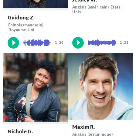
Anglais (américain) États-
Unis
Guidong Z.
Chinois (mandarin)
Royaume-Uni
1:30
1:28
Maxim R.
Nichole G.
Anglais (britannique)