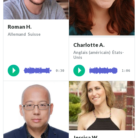
Roman H.
Allemand Suisse
Charlotte A.
Anglais (américain) États-
Unis
0:30
1:06
Jessica W.