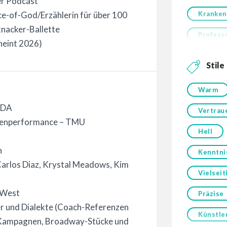
r Podcast
Kranken
e-of-God/Erzählerin für über 100
nacker-Ballette
Profess
cheint 2026)
Stile
Warm
ADA
Vertrau
hnenperformance – TMU
Hell
h
Kenntni
arlos Diaz, Krystal Meadows, Kim
Vielseit
x West
Präzise
er und Dialekte (Coach-Referenzen
Künstle
 Kampagnen, Broadway-Stücke und