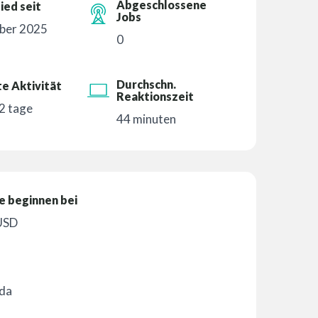
Abgeschlossene
ied seit
Jobs
ber 2025
0
Durchschn.
e Aktivität
Reaktionszeit
2 tage
44 minuten
e beginnen bei
USD
da