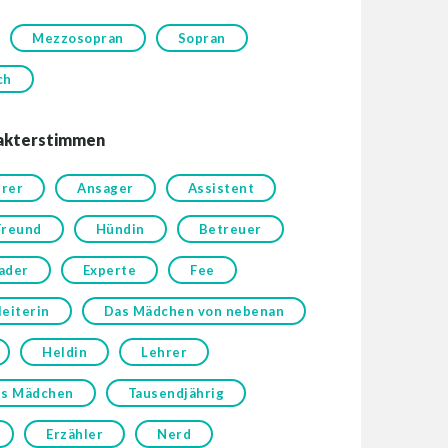
Mezzosopran
Sopran
ch
akterstimmen
rer
Ansager
Assistent
Freund
Hündin
Betreuer
ader
Experte
Fee
eiterin
Das Mädchen von nebenan
Heldin
Lehrer
es Mädchen
Tausendjährig
Erzähler
Nerd