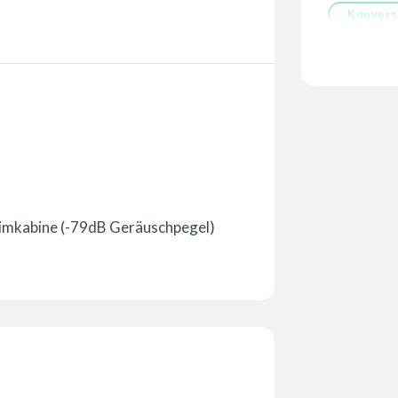
Konvers
imkabine (-79dB Geräuschpegel)