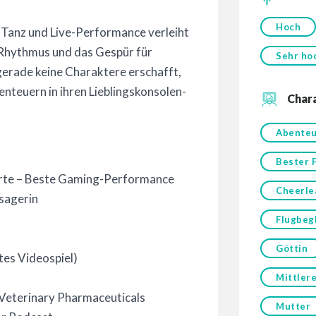
Hoch
Tanz und Live-Performance verleiht
, Rhythmus und das Gespür für
Sehr ho
gerade keine Charaktere erschafft,
benteuern in ihren Lieblingskonsolen-
Char
Abenteu
Bester 
rte – Beste Gaming-Performance
Cheerle
sagerin
Flugbegl
Göttin
rtes Videospiel)
Mittler
 Veterinary Pharmaceuticals
Mutter