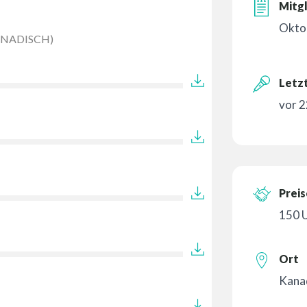
Mitgl
Okto
ANADISCH)
Letzt
vor 2
Preis
150 
Ort
Kana