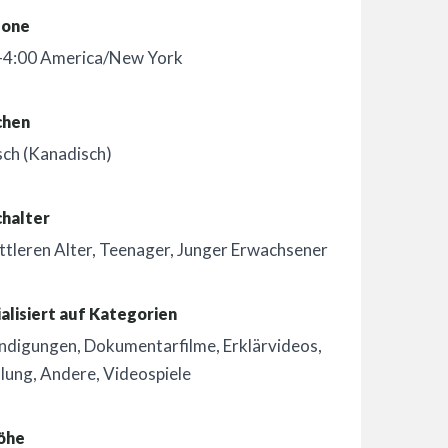
zone
-4:00 America/New York
chen
sch (Kanadisch)
chalter
ttleren Alter
,
Teenager
,
Junger Erwachsener
alisiert auf Kategorien
ndigungen
,
Dokumentarfilme
,
Erklärvideos
,
hlung
,
Andere
,
Videospiele
öhe