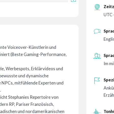
Zeit
UTC 
Spra
Engli
annte Voiceover-Künstlerin und
iniert (Beste Gaming-Performance,
Spra
Im mi
iele, Werbespots, Erklärvideos und
stbewusste und dynamische
Spezi
he NPCs, mitfühlende Experten und
Ankü
.
Erzä
eicht Stephanies Repertoire von
dern RP, Pariser Französisch,
anadischen und nordamerikanischen
Tonh