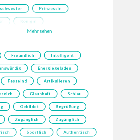
schwester
Prinzessin
or
Königin
Mehr sehen
Freundlich
Intelligent
enswürdig
Energiegeladen
Fesselnd
Artikulieren
sreich
Glaubhaft
Schlau
ig
Gebildet
Begrüßung
Zugänglich
Zugänglich
risch
Sportlich
Authentisch