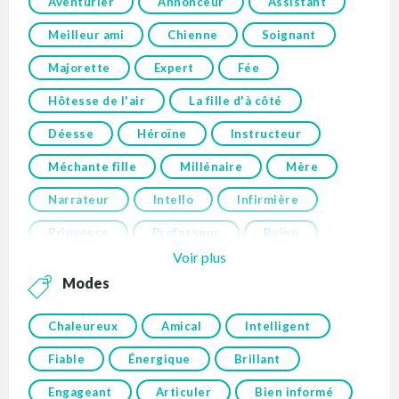
Aventurier
Annonceur
Assistant
Meilleur ami
Chienne
Soignant
Majorette
Expert
Fée
Hôtesse de l'air
La fille d'à côté
Déesse
Héroïne
Instructeur
Méchante fille
Millénaire
Mère
Narrateur
Intello
Infirmière
Princesse
Professeur
Reine
Voir plus
Modes
Chaleureux
Amical
Intelligent
Fiable
Énergique
Brillant
Engageant
Articuler
Bien informé