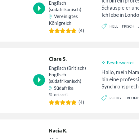
Ich bin ein profe
Englisch
Schauspieler un
(südafrikanisch)
Ich lebe in Lond
Vereinigtes
renommierten... 
Königreich
HELL
FRISCH
(4)
Clare S.
Bestbewertet
Englisch (Britisch)
24-Stunden-Lief
Hallo, mein Name
Englisch
bin eine profess
(südafrikanisch)
Synchronsprecher
Südafrika
ausgebildete Sch
ortszeit
RUHIG
FREUND
einem Bachelor..
(4)
Nacia K.