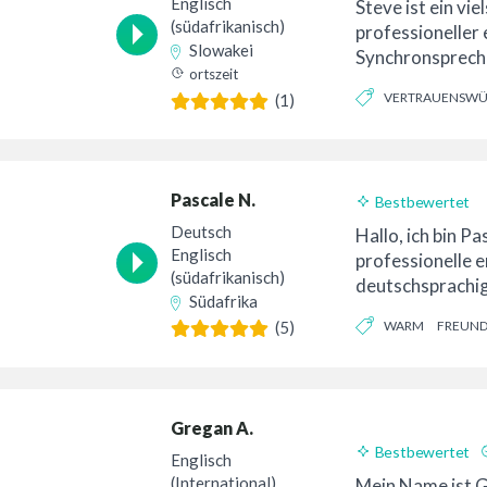
24-Stunden-Lief
Englisch
Steve ist ein vie
(südafrikanisch)
professioneller 
Slowakei
Synchronspreche
ortszeit
vollprofessione
VERTRAUENSWÜ
(1)
aus arbeitet, wo
WARM
Pascale N.
Bestbewertet
24-Stunden-Lief
Deutsch
Hallo, ich bin Pa
Englisch
professionelle e
(südafrikanisch)
deutschsprachige
Südafrika
Halb-Südafrikane
WARM
FREUND
(5)
Gregan A.
Bestbewertet
Englisch
(International)
Mein Name ist Gr