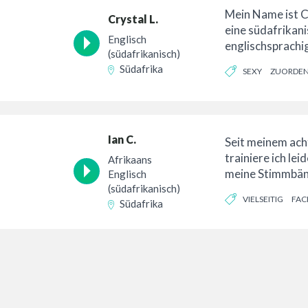
Mein Name ist Cr
Crystal L.
eine südafrikani
Englisch
englischsprachi
(südafrikanisch)
Synchronspreche
Südafrika
SEXY
ZUORDE
artikulierte Spr
Ian C.
Seit meinem ach
trainiere ich lei
Afrikaans
meine Stimmbän
Englisch
schon seit 48 Jah
(südafrikanisch)
VIELSEITIG
FA
Südafrika