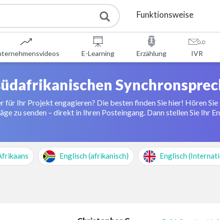
Funktionsweise
Dienstleistungen
nternehmensvideos
E-Learning
Erzählung
IVR
Kostenlose Tools
 südafrikanischen Synchronsprec
für Ihr Projekt engagieren? Die besten finden Sie hier! Hören Sie 
DAQ
Über uns
äge zu senden – direkt in Ihren Posteingang. Dann stellen Sie Ihr E
Kontakt
Afrikaans
Englisch (afrikanisch)
Englisch (Internat