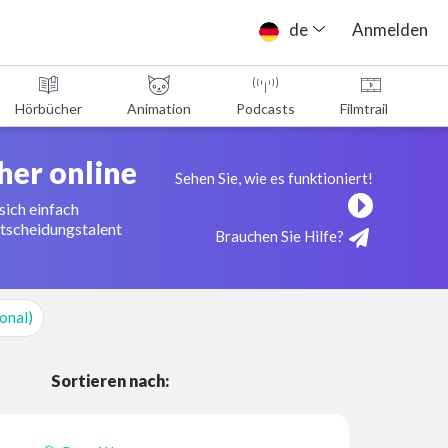
de
Anmelden
Hörbücher
Animation
Podcasts
Filmtrailer
her online
Sehen Sie, wie es funktioniert!
sich einfach
ntscheidungstalent
Brauchen Sie Hilfe?
ional)
Sortieren nach: