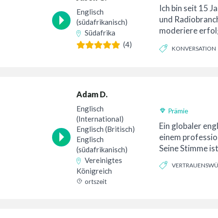
Ich bin seit 15 J
Englisch
und Radiobranch
(südafrikanisch)
moderiere erfol
Südafrika
Fernsehsendunge
(4)
KONVERSATION
Adam D.
Englisch
Prämie
(International)
Ein globaler eng
Englisch (Britisch)
einem professio
Englisch
Seine Stimme ist
(südafrikanisch)
Vereinigtes
VERTRAUENSWÜ
Königreich
FREUNDLICH
ortszeit