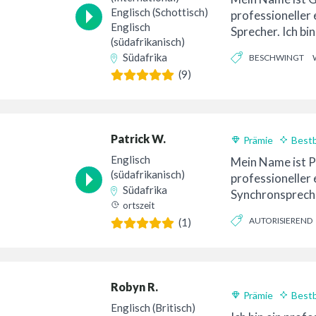
Englisch (Schottisch)
professioneller 
Englisch
Sprecher. Ich bin
(südafrikanisch)
Südafrika ansäs
Südafrika
BESCHWINGT
(9)
Patrick W.
Prämie
Best
Englisch
Mein Name ist Pa
(südafrikanisch)
professioneller 
Südafrika
Synchronspreche
ortszeit
Synchronsprech
AUTORISIEREND
(1)
Theaterschauspie
ZUVERSICHTLICH
Robyn R.
Prämie
Best
Englisch (Britisch)
24-Stunden-Lief