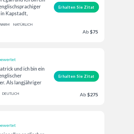
englischsprachiger
Erhalten Sie Zitat
 in Kapstadt,
sig.
WARM
NATÜRLICH
Ab
$75
bewertet
trick und ich bin ein
englischer
Erhalten Sie Zitat
r. Als langjähriger
er,
DEUTLICH
Ab
$275
ler und ...
bewertet
erung