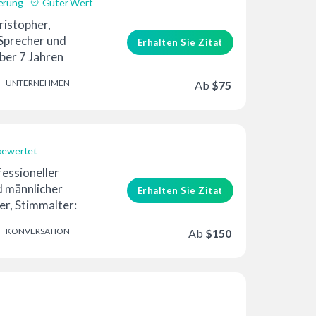
erung
Guter Wert
hristopher,
 Sprecher und
Erhalten Sie Zitat
ber 7 Jahren
UNTERNEHMEN
Ab
$75
bewertet
fessioneller
d männlicher
Erhalten Sie Zitat
r, Stimmalter:
ner – mittleres
KONVERSATION
Ab
$150
n in …