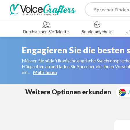
Durchsuchen Sie Talente
Sonderangebote
U
Engagieren Sie die besten
Müssen Sie südafrikanische englische Synchronsprecher 
Hörproben an und laden Sie Sprecher ein, Ihnen Vorschl
ein...
Mehr lesen
Weitere Optionen erkunden