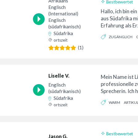
Afrikaans
Bestbewertet
Englisch
24-Stunden-Lief
Hallo, ich bin e
(International)
aus Südafrika m
Englisch
Erfahrung als Er
(südafrikanisch)
Fernsehwerbung 
Südafrika
ZUGÄNGLICH
ortszeit
(1)
Liselle V.
Mein Name ist Lis
professionelle 
Englisch
Sprecherin. Ich 
(südafrikanisch)
Sprecherin...
Südafrika
WARM
ARTIKU
ortszeit
Bestbewertet
Jason G.