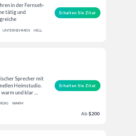
ahren in der Fernseh-
e tätig und
Erhalten Sie Zitat
greiche
n sowie ...
UNTERNEHMEN
HELL
lischer Sprecher mit
nellen Heimstudio.
Erhalten Sie Zitat
 warm und klar ...
RDIG
WARM
Ab
$200