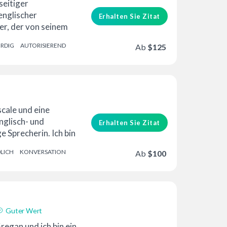
erung
lseitiger
englischer
Erhalten Sie Zitat
r, der von seinem
llen Studio zu Hause
RDIG
AUTORISIEREND
Ab
$125
 er …
erung
scale und eine
nglisch- und
Erhalten Sie Zitat
 Sprecherin. Ich bin
rin, ha...
LICH
KONVERSATION
Ab
$100
Guter Wert
egan und ich bin ein