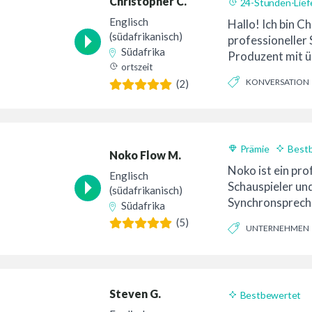
Christopher C.
24-Stunden-Lief
Englisch
Hallo! Ich bin C
(südafrikanisch)
professioneller
Südafrika
Produzent mit ü
ortszeit
Erfahrung...
KONVERSATION
(2)
NATÜRLICH
Prämie
Best
Noko Flow M.
Noko ist ein pro
Englisch
Schauspieler un
(südafrikanisch)
Synchronspreche
Südafrika
junger Erwachse
(5)
UNTERNEHMEN
Alter, Aufnahme
GLAUBHAFT
Steven G.
Bestbewertet