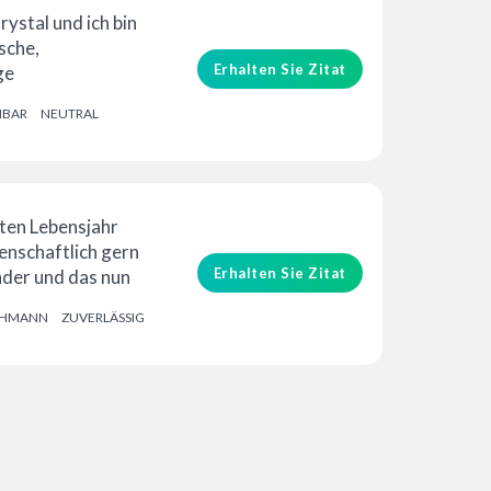
ystal und ich bin
sche,
Erhalten Sie Zitat
ge
rin. Ich habe eine
NBAR
NEUTRAL
echweise...
ten Lebensjahr
denschaftlich gern
Erhalten Sie Zitat
der und das nun
ren ...
CHMANN
ZUVERLÄSSIG