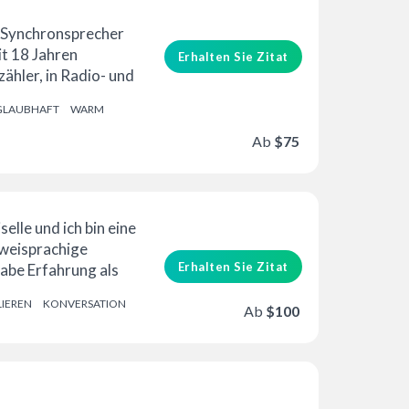
erung
Guter Wert
in Synchronsprecher
it 18 Jahren
Erhalten Sie Zitat
zähler, in Radio- und
und ...
GLAUBHAFT
WARM
Ab
$75
elle und ich bin eine
zweisprachige
Erhalten Sie Zitat
habe Erfahrung als
LIEREN
KONVERSATION
Ab
$100