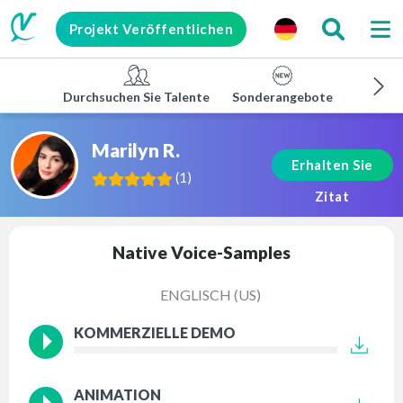
Projekt Veröffentlichen
Durchsuchen Sie Talente
Sonderangebote
Untern
Marilyn R.
Erhalten Sie
(
1
)
Zitat
Native Voice-Samples
ENGLISCH (US)
KOMMERZIELLE DEMO
ANIMATION