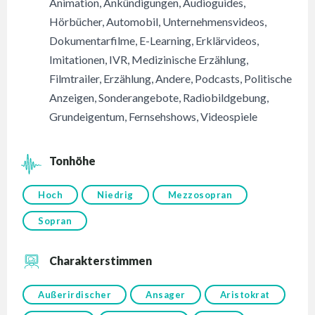
Animation
,
Ankündigungen
,
Audioguides
,
Hörbücher
,
Automobil
,
Unternehmensvideos
,
Dokumentarfilme
,
E-Learning
,
Erklärvideos
,
Imitationen
,
IVR
,
Medizinische Erzählung
,
Filmtrailer
,
Erzählung
,
Andere
,
Podcasts
,
Politische
Anzeigen
,
Sonderangebote
,
Radiobildgebung
,
Grundeigentum
,
Fernsehshows
,
Videospiele
Tonhöhe
Hoch
Niedrig
Mezzosopran
Sopran
Charakterstimmen
Außerirdischer
Ansager
Aristokrat