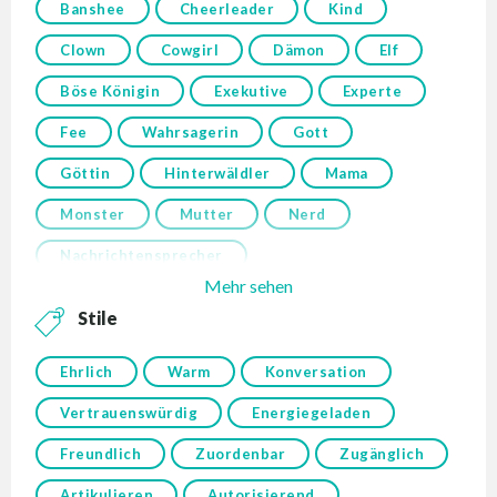
Banshee
Cheerleader
Kind
Clown
Cowgirl
Dämon
Elf
Böse Königin
Exekutive
Experte
Fee
Wahrsagerin
Gott
Göttin
Hinterwäldler
Mama
Monster
Mutter
Nerd
Nachrichtensprecher
Mehr sehen
Stile
Ehrlich
Warm
Konversation
Vertrauenswürdig
Energiegeladen
Freundlich
Zuordenbar
Zugänglich
Artikulieren
Autorisierend