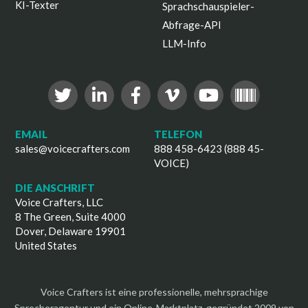
KI-Texter
Sprachschauspieler-
Abfrage-API
LLM-Info
EMAIL
TELEFON
sales@voicecrafters.com
888 458-6423 (888 45-
VOICE)
DIE ANSCHRIFT
Voice Crafters, LLC
8 The Green, Suite 4000
Dover, Delaware 19901
United States
Voice Crafters ist eine professionelle, mehrsprachige
Sprecheragentur und ein Online-Marktplatz, gegründet 2009 von