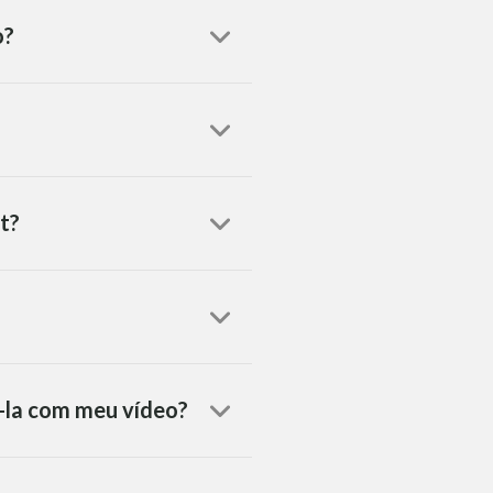
o?
t?
á-la com meu vídeo?