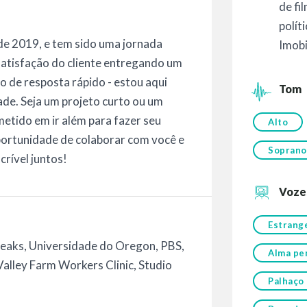
de fi
polít
e 2019, e tem sido uma jornada
Imobi
 satisfação do cliente entregando um
o de resposta rápido - estou aqui
Tom
ade. Seja um projeto curto ou um
tido em ir além para fazer seu
Alto
portunidade de colaborar com você e
Soprano
crível juntos!
Voze
Estrang
teaks, Universidade do Oregon, PBS,
Alma pe
alley Farm Workers Clinic, Studio
Palhaço