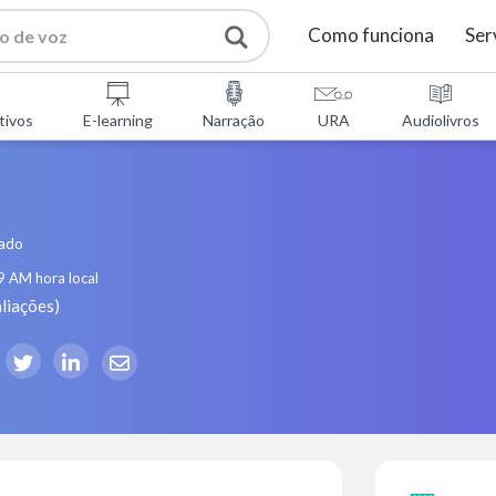
Como funciona
Ser
tivos
E-learning
Narração
URA
Audiolivros
tado
9 AM
hora local
liações
)