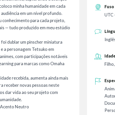
e coloco minha humanidade em cada
Fuso 
audiência em um nível profundo.
UTC 
u conhecimento para cada projeto,
ais — tudo produzido em meu estúdio
Líng
Inglê
foi dublar um pinscher miniatura
 e a personagem Tetsuko em
Idade
 animes, com participações notáveis
learning para marcas como Omaha
Filho
idade recebida, aumenta ainda mais
Espec
ra receber novas pessoas neste
Anim
os dar vida ao seu projeto com
Auto
humanidade.
Docu
m Acento Neutro
Perso