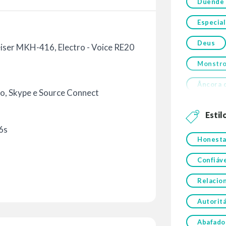
Duende
Especial
Deus
ser MKH-416, Electro - Voice RE20
Monstr
Âncora d
o, Skype e Source Connect
Estil
6s
Honest
Confiáv
Relacio
Autoritá
Abafado