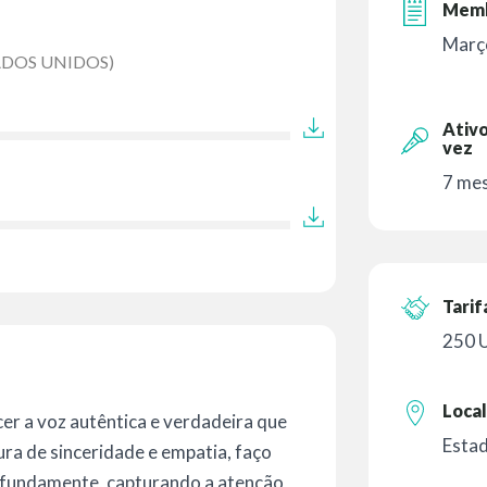
Memb
Març
ADOS UNIDOS)
Ativo
vez
7 mes
Tarif
250 
Local
cer a voz autêntica e verdadeira que
Estad
ura de sinceridade e empatia, faço
ofundamente, capturando a atenção