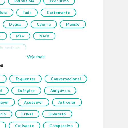
Rainha Má
Executivo
ista
Fada
Cartomante
Deusa
Caipira
Mamãe
o
Mãe
Nerd
e notícias
Veja mais
os
a
Esquentar
Conversacional
el
Enérgico
Amigáveis
nável
Acessível
Articular
rio
Crível
Diversão
Cativante
Compassivo