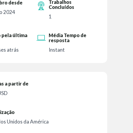
Trabalhos
ro desde
Concluídos
o 2024
1
 pela última
Média Tempo de
resposta
es atrás
Instant
as a partir de
USD
ização
os Unidos da América