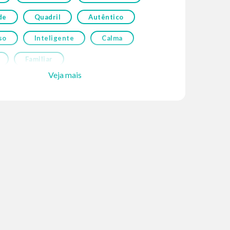
de
Quadril
Autêntico
so
Inteligente
Calma
Familiar
Veja mais