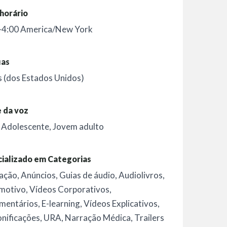
horário
-4:00 America/New York
uas
s (dos Estados Unidos)
 da voz
,
Adolescente
,
Jovem adulto
ializado em Categorias
ação
,
Anúncios
,
Guias de áudio
,
Audiolivros
,
motivo
,
Vídeos Corporativos
,
mentários
,
E-learning
,
Vídeos Explicativos
,
nificações
,
URA
,
Narração Médica
,
Trailers