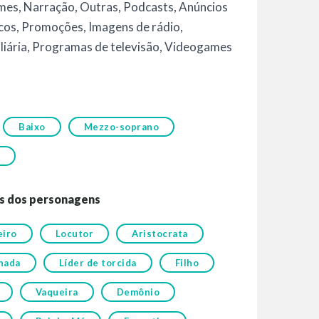
lmes
,
Narração
,
Outras
,
Podcasts
,
Anúncios
icos
,
Promoções
,
Imagens de rádio
,
liária
,
Programas de televisão
,
Videogames
Baixo
Mezzo-soprano
s dos personagens
eiro
Locutor
Aristocrata
nada
Líder de torcida
Filho
Vaqueira
Demônio