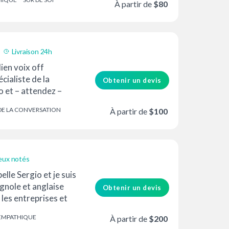
À partir de
$80
Livraison 24h
ien voix off
cialiste de la
Obtenir un devis
 et – attendez –
 ! Plus de 25 ans
DE LA CONVERSATION
À partir de
$100
eux notés
elle Sergio et je suis
gnole et anglaise
Obtenir un devis
 les entreprises et
réatifs recherchent.
EMPATHIQUE
À partir de
$200