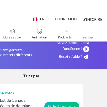
ONNE
FR
CONNEXION
S'INSCRIRE
ICE
Livres audio
Animation
Podcasts
Bandes annonc
Voyez comment cela
fonctionne !
avant-gardiste,
 intérêts différents
Besoin d'aide ?
Trier par:
eux notés
e Est du Canada,
édien de doublage
Obtenir un devis