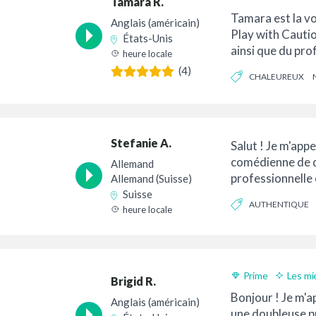
Tamara R.
Livraison 24h
Tamara est la voi
Anglais (américain)
Play with Cauti
États-Unis
ainsi que du pro
heure locale
Pokemon Masters
(4)
CHALEUREUX
DE LA CONVERSATIO
Stefanie A.
Salut ! Je m'appel
comédienne de 
Allemand
professionnelle e
Allemand (Suisse)
l'allemand, le su
Suisse
AUTHENTIQUE
l'anglais (États-
heure locale
NERVEUX
Prime
Les mi
Brigid R.
Livraison 24h
Bonjour ! Je m'ap
Anglais (américain)
une doubleuse 