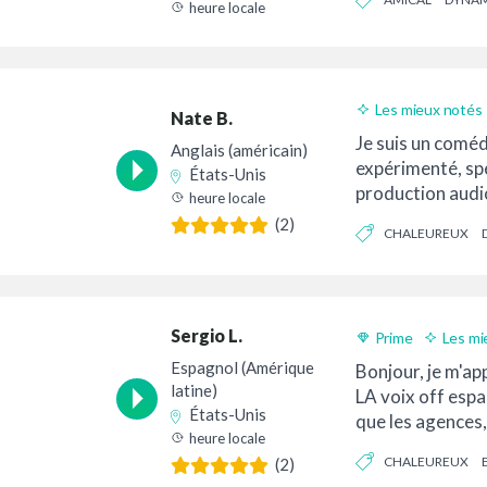
heure locale
Les mieux notés
Nate B.
Je suis un coméd
Anglais (américain)
expérimenté, spé
États-Unis
production audio
heure locale
MARIONNETTISTE
(2)
CHALEUREUX
d’expérience...
AMICAL
Sergio L.
Prime
Les mi
Livraison 24h
Espagnol (Amérique
Bonjour, je m'app
latine)
LA voix off espa
États-Unis
que les agences,
heure locale
les directeurs c
CHALEUREUX
(2)