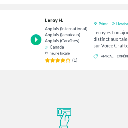
APPROCHABLE
Leroy H.
Prime
Livrai
Anglais (international)
Leroy est un ajo
Anglais (jamaïcain)
distinct aux tale
Anglais (Caraïbes)
sur Voice Craft
Canada
centaines de pos
heure locale
AMICAL
EXPÉR
(1)