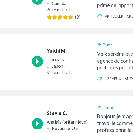
Canada
primé qui apport
heure locale
d'expérience pro
ARTICULER
CR
(3)
Prime
Yuichi M.
Voix sereine et z
Japonais
agence de confi
Japon
publicités percu
heure locale
votre visite sur
NERVEUX
AUTH
CHALEUREUX
Prime
Stevie C.
Bonjour, je m'app
Anglais (britannique)
travaille comme 
Royaume-Uni
professionnelle 