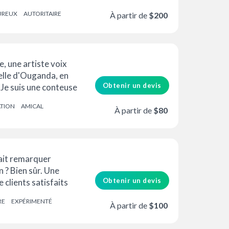
ume-Uni. Je ...
UREUX
AUTORITAIRE
À partir de
$200
e, une artiste voix
elle d'Ouganda, en
Obtenir un devis
. Je suis une conteuse
ATION
AMICAL
À partir de
$80
rait remarquer
? Bien sûr. Une
Obtenir un devis
clients satisfaits
cains à
RE
EXPÉRIMENTÉ
À partir de
$100