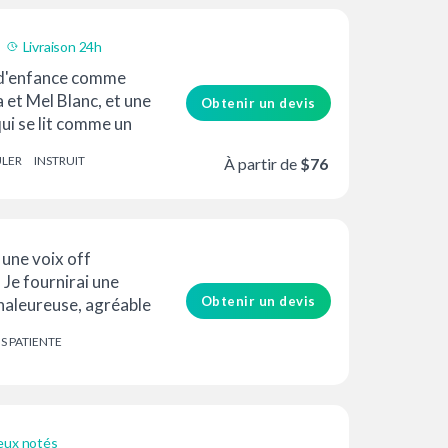
Livraison 24h
 d'enfance comme
et Mel Blanc, et une
Obtenir un devis
qui se lit comme un
...
ULER
INSTRUIT
À partir de
$76
 une voix off
 Je fournirai une
Obtenir un devis
chaleureuse, agréable
r votre...
IS PATIENTE
eux notés