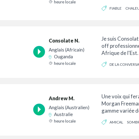
heure locale
côte sud du Roya
FIABLE
CHALE
Je suis Consolat
Consolate N.
off professionn
Anglais (Africain)
Afrique de l'Est
Ouganda
passionnée...
heure locale
DE LA CONVERS
OPTIMISTE
Une voix qui fe
Andrew M.
Morgan Freeman 
Anglais (Australien)
gamme variée de 
Australie
allant des Améri
heure locale
AMICAL
SOMB
l'Américaine...