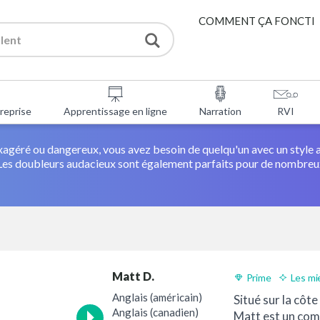
COMMENT ÇA FONCTI
PRESTATIONS DE SERV
reprise
Apprentissage en ligne
Narration
RVI
OUTILS GRATUITS
xagéré ou dangereux, vous avez besoin de quelqu'un avec un style 
FAQ
 Les doubleurs audacieux sont également parfaits pour de nombreux
À PROPOS DE NOUS
CONTACTER
Matt D.
Prime
Les mi
Livraison 24h
Anglais (américain)
Situé sur la côt
Anglais (canadien)
Matt est un com