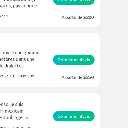
wards, passionnée
conter votre
XANT
À partir de
$200
N
 couvre une gamme
actères dans une
Obtenir un devis
e dialectes
P, Cockney, Estuary,
PAISANTE
NERVEUX
À partir de
$250
nso, je suis
ff mexicain
Obtenir un devis
e doublage, la
MIQUE
SUR DE SOI