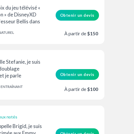
x du jeu télévisé «
on » de DisneyXD
Obtenir un devis
fesseur Bellis dans
....
NATUREL
À partir de
$150
N
le Stefanie, je suis
doublage
Obtenir un devis
t je parle
isse allemand et
ENTRAÎNANT
Unis).
À partir de
$100
eux notés
pelle Brigid, je suis
primée aux Emmy,
Obtenir un devis