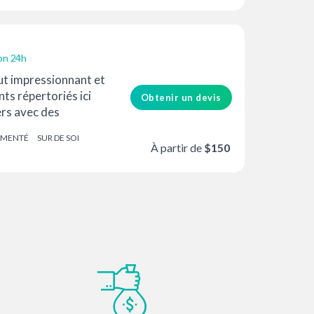
son 24h
ut impressionnant et
nts répertoriés ici
Obtenir un devis
ers avec des
tes...
IMENTÉ
SUR DE SOI
À partir de
$150