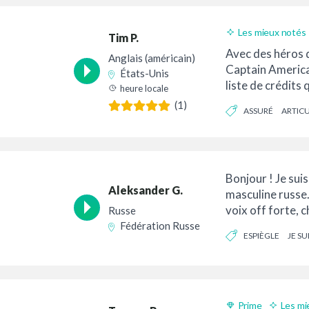
Les mieux notés
Tim P.
Avec des héros
Anglais (américain)
Captain America 
États-Unis
liste de crédits 
heure locale
Choisissez votre
(1)
ASSURÉ
ARTIC
Bonjour ! Je suis
Aleksander G.
masculine russe.
voix off forte, 
Russe
et dynamique pou
Fédération Russe
ESPIÈGLE
JE SU
FOLKLORIQUE
Prime
Les mi