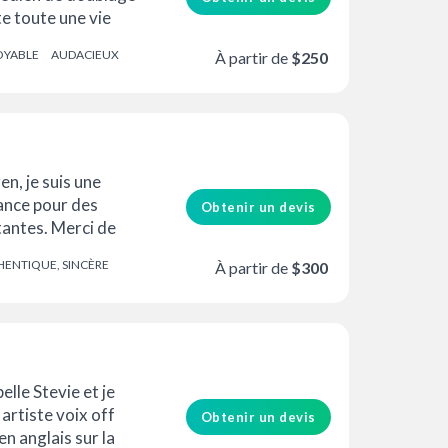
e toute une vie
fessionnelle...
OYABLE
AUDACIEUX
À partir de
$250
en, je suis une
ance pour des
Obtenir un devis
tantes. Merci de
 mon profil…
ENTIQUE, SINCÈRE
À partir de
$300
elle Stevie et je
artiste voix off
Obtenir un devis
en anglais sur la