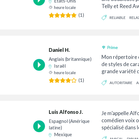
États-Unis
Telly et Reed A
heure locale
par le fait de ra
(1)
RELIABLE
RELA
histoire...
DE LA CONVERSATIO
Prime
Daniel H.
Mon répertoire
Anglais (britannique)
de styles de car
Israël
grande variété d
heure locale
britanniques : R
(1)
AUTORITAIRE
A
Yorks...
Luis Alfonso J.
Je m’appelle Alfo
comédien voix o
Espagnol (Amérique
spécialisé dans l
latine)
publicité...
Mexique
AMICAL
DYNA