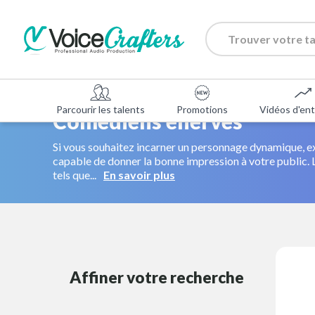
Parcourir les talents
Promotions
Vidéos d'ent
Comédiens énervés
Si vous souhaitez incarner un personnage dynamique, e
capable de donner la bonne impression à votre public.
tels que...
En savoir plus
Affiner votre recherche