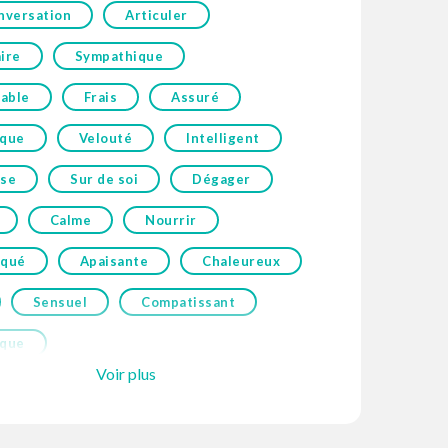
nversation
Articuler
ire
Sympathique
able
Frais
Assuré
ique
Velouté
Intelligent
ise
Sur de soi
Dégager
Calme
Nourrir
iqué
Apaisante
Chaleureux
Sensuel
Compatissant
ique
Voir plus