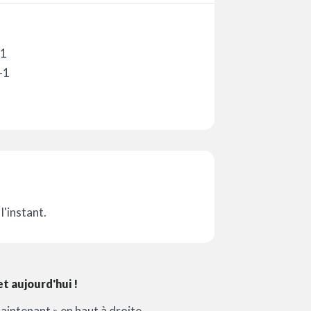
-1
-1
l'instant.
 aujourd'hui !
aintenant » en haut à droite.