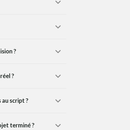
ision ?
réel ?
 au script ?
ojet terminé ?