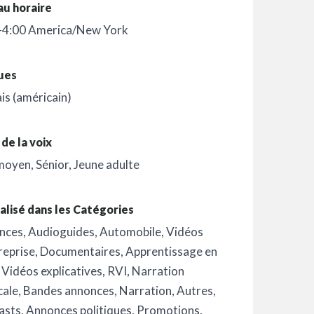
au horaire
-4:00 America/New York
ues
is (américain)
de la voix
moyen
,
Sénior
,
Jeune adulte
alisé dans les Catégories
nces
,
Audioguides
,
Automobile
,
Vidéos
reprise
,
Documentaires
,
Apprentissage en
,
Vidéos explicatives
,
RVI
,
Narration
cale
,
Bandes annonces
,
Narration
,
Autres
,
asts
,
Annonces politiques
,
Promotions
,