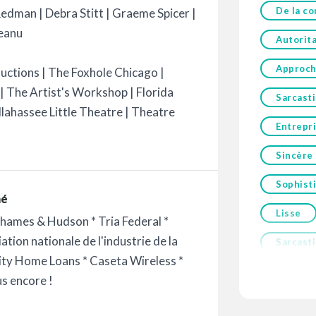
De la co
Redman | Debra Stitt | Graeme Spicer |
teanu
Autorita
Approch
uctions | The Foxhole Chicago |
| The Artist's Workshop | Florida
Sarcast
llahassee Little Theatre | Theatre
Entrepr
Sincère
Sophist
mé
Lisse
hames & Hudson * Tria Federal *
ation nationale de l'industrie de la
Sarcast
City Home Loans * Caseta Wireless *
s encore !