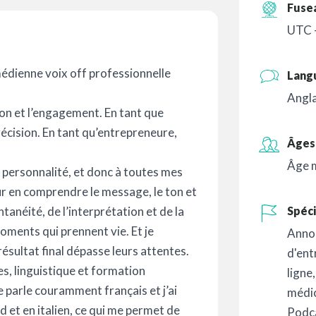
Fuse
UTC 
omédienne voix off professionnelle
Lang
Angla
ion et l’engagement. En tant que
précision. En tant qu’entrepreneure,
Âges 
Âge 
 personnalité, et donc à toutes mes
ur en comprendre le message, le ton et
ontanéité, de l’interprétation et de la
Spéci
moments qui prennent vie. Et je
Anno
résultat final dépasse leurs attentes.
d'ent
es, linguistique et formation
ligne
e parle couramment français et j’ai
médi
 et en italien, ce qui me permet de
Podc