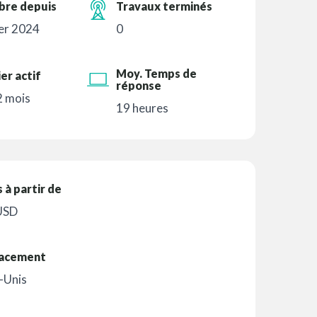
re depuis
Travaux terminés
er 2024
0
Moy. Temps de
er actif
réponse
 2 mois
19 heures
s à partir de
USD
acement
-Unis