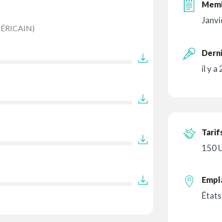
Memb
Janvi
ÉRICAIN)
Derni
il y a
Tarif
150 
Empl
États