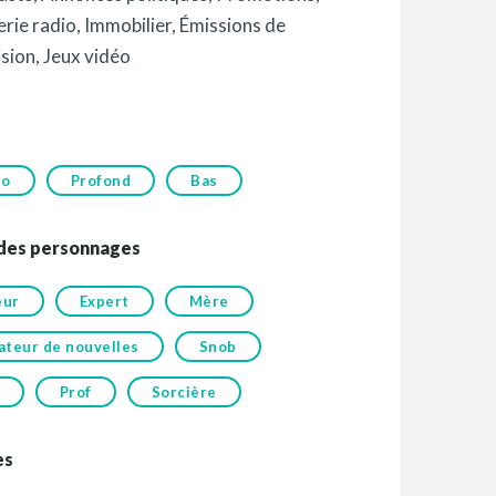
rie radio
,
Immobilier
,
Émissions de
ision
,
Jeux vidéo
to
Profond
Bas
 des personnages
eur
Expert
Mère
ateur de nouvelles
Snob
Prof
Sorcière
es