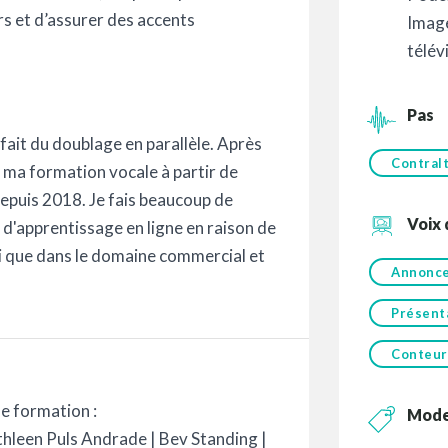
s et d’assurer des accents
Image
télév
Pas
ai fait du doublage en parallèle. Après
Contral
 ma formation vocale à partir de
depuis 2018. Je fais beaucoup de
Voix
t d'apprentissage en ligne en raison de
si que dans le domaine commercial et
Annonc
Présent
Conteur
e formation :
Mod
thleen Puls Andrade | Bev Standing |