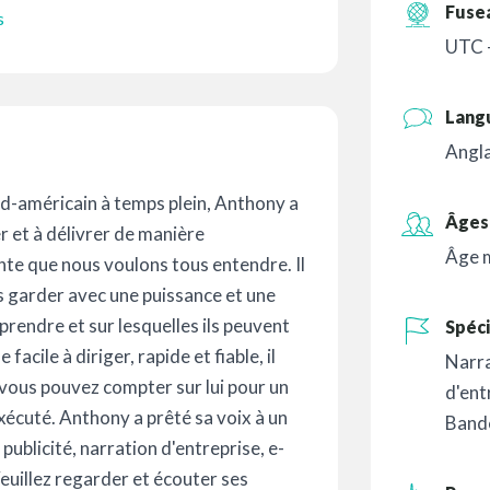
Fuse
s
UTC -
Lang
Angla
d-américain à temps plein, Anthony a
Âges 
r et à délivrer de manière
Âge 
ante que nous voulons tous entendre. Il
es garder avec une puissance et une
prendre et sur lesquelles ils peuvent
Spéci
acile à diriger, rapide et fiable, il
Narr
vous pouvez compter sur lui pour un
d'ent
exécuté. Anthony a prêté sa voix à un
Band
ublicité, narration d'entreprise, e-
euillez regarder et écouter ses