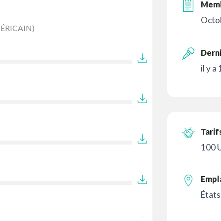
Memb
Octo
ÉRICAIN)
Derni
il y a
Tarif
100 
Empl
États