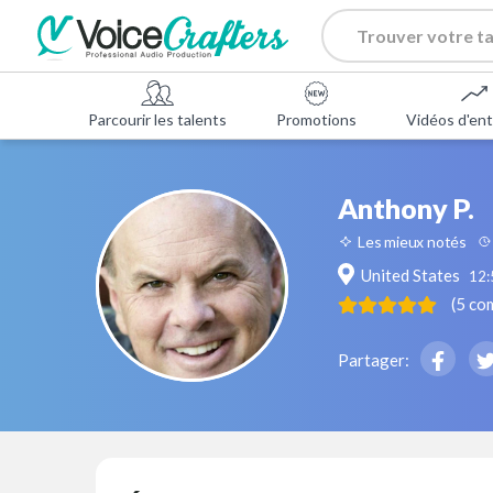
Parcourir les talents
Promotions
Vidéos d'ent
Anthony P.
Les mieux notés
United States
12
(
5
co
Partager: