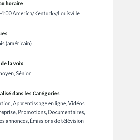
au horaire
4:00 America/Kentucky/Louisville
ues
is (américain)
de la voix
moyen
,
Sénior
alisé dans les Catégories
ation
,
Apprentissage en ligne
,
Vidéos
reprise
,
Promotions
,
Documentaires
,
es annonces
,
Émissions de télévision