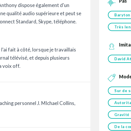
Pas
. Anthony dispose également d'un
ne qualité audio supérieure et peut se
Baryton
 Connect Standard, Skype, téléphone.
Très len
Imita
l'ai fait à côté, lorsque je travaillais
nal télévisé, et depuis plusieurs
David A
 voix off.
Mod
Sur de s
ching personnel J. MIchael Collins,
Autorita
Gravité
De la co