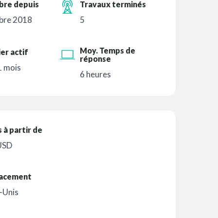
re depuis
Travaux terminés
bre 2018
5
Moy. Temps de
er actif
réponse
 1 mois
6 heures
s à partir de
USD
acement
-Unis