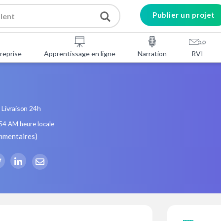
Publier un projet
reprise
Apprentissage en ligne
Narration
RVI
Livraison 24h
:54 AM
heure locale
mmentaires
)